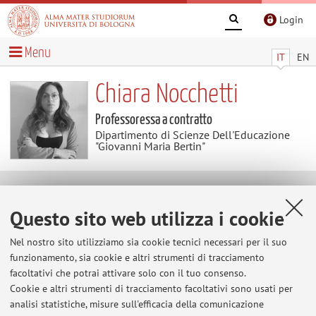
Login
Menu
IT
EN
Chiara Nocchetti
Professoressa a contratto
Dipartimento di Scienze Dell'Educazione
"Giovanni Maria Bertin"
Contatti
Questo sito web utilizza i cookie
E-mail:
chiara.nocchetti@unibo.it
Nel nostro sito utilizziamo sia cookie tecnici necessari per il suo
funzionamento, sia cookie e altri strumenti di tracciamento
facoltativi che potrai attivare solo con il tuo consenso.
Cookie e altri strumenti di tracciamento facoltativi sono usati per
Dipartimento di Scienze Dell'Educazione "Giovanni
analisi statistiche, misure sull'efficacia della comunicazione
Maria Bertin"