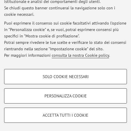
istituzionale e analisi dei comportamenti degli utenti.
Via Filippo Re 6, Bologna -
Vai alla mappa
Se chiudi questo banner continuerai la navigazione solo con i
cookie necessari.
Puoi esprimere il consenso sui cookie facoltativi attivando l'opzione
in "Personalizza cookie" e, se vuoi, potrai esprimere consensi più
Ultimi avvisi
specifici in "Mostra cookie di profilazione".
Potrai sempre rivedere le tue scelte e verificare lo stato dei consensi
Al momento non sono presenti avvisi.
rientrando nella sezione "Impostazione cookie" del sito.
Per maggiori informazioni
consulta la nostra Cookie policy
.
COOKIE DI PROFILAZIONE - FACOLTATIVI
SOLO COOKIE NECESSARI
Area riservata
Si tratta di cookie utilizzati per analizzare le caratteristiche della navigazione
degli utenti, creare profili in base al loro comportamento sul sito, per analisi
Accedi tramite
login
per gestire tutti i contenuti del sito.
di marketing.
PERSONALIZZA COOKIE
Mostra cookie di profilazione
© 2026 - ALMA MATER STUDIORUM - Università di Bologna - Via
Google/Youtube Video
COOKIE TECNICI - NECESSARI
Zamboni, 33 - 40126 Bologna - Partita IVA: 01131710376
ACCETTA TUTTI I COOKIE
Facebook
Privacy
|
Note legali
|
Impostazioni Cookie
Si tratta di cookie tecnici utilizzati, a titolo esemplificativo, per il corretto
Vimeo
funzionamento del sito, salvare le preferenze di navigazione, per il