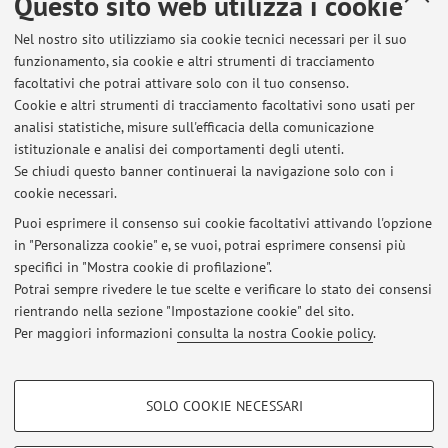
Questo sito web utilizza i cookie
Dipartimento di Informatica - Scienza e Ingegneria
Nel nostro sito utilizziamo sia cookie tecnici necessari per il suo
Via dell'Università 50, Cesena -
Vai alla mappa
funzionamento, sia cookie e altri strumenti di tracciamento
facoltativi che potrai attivare solo con il tuo consenso.
Risorse in rete
Cookie e altri strumenti di tracciamento facoltativi sono usati per
analisi statistiche, misure sull'efficacia della comunicazione
istituzionale e analisi dei comportamenti degli utenti.
ORCID
Se chiudi questo banner continuerai la navigazione solo con i
cookie necessari.
Puoi esprimere il consenso sui cookie facoltativi attivando l'opzione
in "Personalizza cookie" e, se vuoi, potrai esprimere consensi più
Ultimi avvisi
specifici in "Mostra cookie di profilazione".
Potrai sempre rivedere le tue scelte e verificare lo stato dei consensi
Al momento non sono presenti avvisi.
rientrando nella sezione "Impostazione cookie" del sito.
Per maggiori informazioni
consulta la nostra Cookie policy
.
COOKIE DI PROFILAZIONE - FACOLTATIVI
SOLO COOKIE NECESSARI
Area riservata
Si tratta di cookie utilizzati per analizzare le caratteristiche della navigazione
degli utenti, creare profili in base al loro comportamento sul sito, per analisi
Accedi tramite
login
per gestire tutti i contenuti del sito.