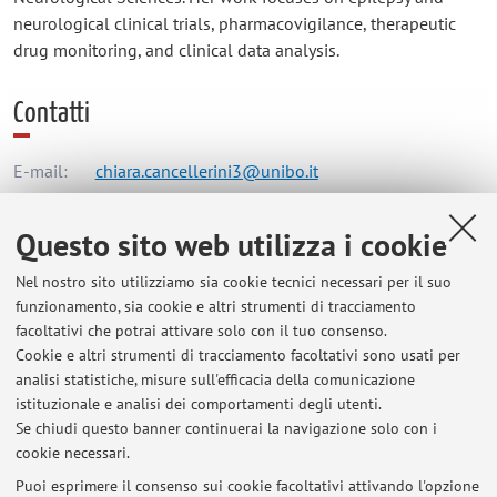
neurological clinical trials, pharmacovigilance, therapeutic
drug monitoring, and clinical data analysis.
Contatti
E-mail:
chiara.cancellerini3@unibo.it
Questo sito web utilizza i cookie
Dipartimento di Scienze Biomediche e Neuromotorie
Nel nostro sito utilizziamo sia cookie tecnici necessari per il suo
Via Massarenti 9, Bologna -
Vai alla mappa
funzionamento, sia cookie e altri strumenti di tracciamento
facoltativi che potrai attivare solo con il tuo consenso.
Risorse in rete
Cookie e altri strumenti di tracciamento facoltativi sono usati per
analisi statistiche, misure sull'efficacia della comunicazione
istituzionale e analisi dei comportamenti degli utenti.
ORCID
Se chiudi questo banner continuerai la navigazione solo con i
cookie necessari.
Puoi esprimere il consenso sui cookie facoltativi attivando l'opzione