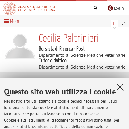
Login
Menu
IT
EN
Cecilia Paltrinieri
Borsista di Ricerca - Post
Dipartimento di Scienze Mediche Veterinarie
Tutor didattico
Dipartimento di Scienze Mediche Veterinarie
Contatti
Questo sito web utilizza i cookie
E-mail:
cecilia.paltrinieri3@unibo.it
Nel nostro sito utilizziamo sia cookie tecnici necessari per il suo
funzionamento, sia cookie e altri strumenti di tracciamento
facoltativi che potrai attivare solo con il tuo consenso.
Cookie e altri strumenti di tracciamento facoltativi sono usati per
Dipartimento di Scienze Mediche Veterinarie
analisi statistiche, misure sull'efficacia della comunicazione