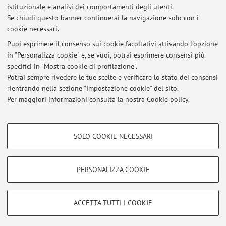
Via Tolara di Sopra 50, Ozzano dell'Emilia -
Vai alla
istituzionale e analisi dei comportamenti degli utenti.
mappa
Se chiudi questo banner continuerai la navigazione solo con i
cookie necessari.
Puoi esprimere il consenso sui cookie facoltativi attivando l'opzione
in "Personalizza cookie" e, se vuoi, potrai esprimere consensi più
Ultimi avvisi
specifici in "Mostra cookie di profilazione".
Potrai sempre rivedere le tue scelte e verificare lo stato dei consensi
Al momento non sono presenti avvisi.
rientrando nella sezione "Impostazione cookie" del sito.
Per maggiori informazioni
consulta la nostra Cookie policy
.
COOKIE DI PROFILAZIONE - FACOLTATIVI
SOLO COOKIE NECESSARI
Si tratta di cookie utilizzati per analizzare le caratteristiche della navigazione
Area riservata
degli utenti, creare profili in base al loro comportamento sul sito, per analisi
Accedi tramite
login
per gestire tutti i contenuti del sito.
di marketing.
PERSONALIZZA COOKIE
Mostra cookie di profilazione
© 2026 - ALMA MATER STUDIORUM - Università di Bologna - Via
Google/Youtube Video
COOKIE TECNICI - NECESSARI
ACCETTA TUTTI I COOKIE
Zamboni, 33 - 40126 Bologna - Partita IVA: 01131710376
Facebook
Privacy
|
Note legali
|
Impostazioni Cookie
Si tratta di cookie tecnici utilizzati, a titolo esemplificativo, per il corretto