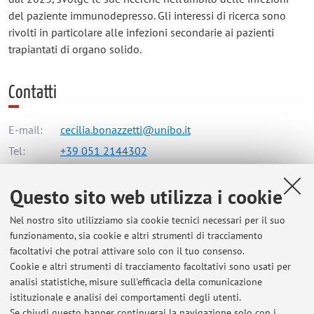
del paziente immunodepresso. Gli interessi di ricerca sono
rivolti in particolare alle infezioni secondarie ai pazienti
trapiantati di organo solido.
Contatti
E-mail:
cecilia.bonazzetti@unibo.it
Tel:
+39 051 2144302
Questo sito web utilizza i cookie
Dipartimento di Scienze Mediche e Chirurgiche
Nel nostro sito utilizziamo sia cookie tecnici necessari per il suo
Via Massarenti 9, Bologna -
Vai alla mappa
funzionamento, sia cookie e altri strumenti di tracciamento
facoltativi che potrai attivare solo con il tuo consenso.
Risorse in rete
Cookie e altri strumenti di tracciamento facoltativi sono usati per
analisi statistiche, misure sull'efficacia della comunicazione
istituzionale e analisi dei comportamenti degli utenti.
ORCID
Se chiudi questo banner continuerai la navigazione solo con i