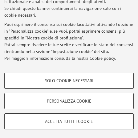
istituzionale e analisi dei comportamenti degli utenti.
Se chiudi questo banner continuerai la navigazione solo con i
cookie necessari.
Ultimi avvisi
Puoi esprimere il consenso sui cookie facoltativi attivando l'opzione
in "Personalizza cookie" e, se vuoi, potrai esprimere consensi più
Al momento non sono presenti avvisi.
specifici in "Mostra cookie di profilazione".
Potrai sempre rivedere le tue scelte e verificare lo stato dei consensi
rientrando nella sezione "Impostazione cookie" del sito.
Per maggiori informazioni
consulta la nostra Cookie policy
.
Area riservata
COOKIE DI PROFILAZIONE - FACOLTATIVI
Accedi tramite
login
per gestire tutti i contenuti del sito.
SOLO COOKIE NECESSARI
Si tratta di cookie utilizzati per analizzare le caratteristiche della navigazione
degli utenti, creare profili in base al loro comportamento sul sito, per analisi
di marketing.
PERSONALIZZA COOKIE
© 2026 - ALMA MATER STUDIORUM - Università di Bologna - Via
Mostra cookie di profilazione
Zamboni, 33 - 40126 Bologna - Partita IVA: 01131710376
Privacy
|
Note legali
|
Impostazioni Cookie
Google/Youtube Video
COOKIE TECNICI - NECESSARI
ACCETTA TUTTI I COOKIE
Facebook
Si tratta di cookie tecnici utilizzati, a titolo esemplificativo, per il corretto
Vimeo
funzionamento del sito, salvare le preferenze di navigazione, per il