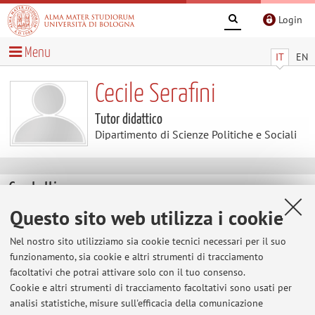
Login
Menu
IT
EN
Cecile Serafini
Tutor didattico
Dipartimento di Scienze Politiche e Sociali
Contatti
Questo sito web utilizza i cookie
E-mail:
cecile.serafini2@unibo.it
Nel nostro sito utilizziamo sia cookie tecnici necessari per il suo
funzionamento, sia cookie e altri strumenti di tracciamento
facoltativi che potrai attivare solo con il tuo consenso.
Dipartimento di Scienze Politiche e Sociali
Cookie e altri strumenti di tracciamento facoltativi sono usati per
Strada Maggiore 45, Bologna -
Vai alla mappa
analisi statistiche, misure sull'efficacia della comunicazione