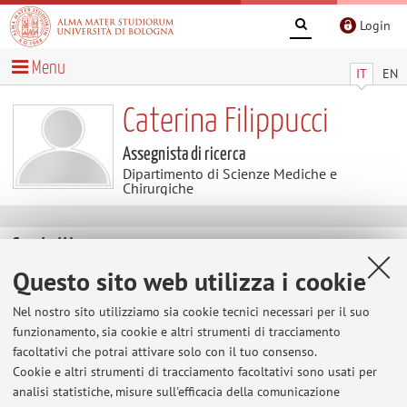
Login
Menu
IT
EN
Caterina Filippucci
Assegnista di ricerca
Dipartimento di Scienze Mediche e
Chirurgiche
Contatti
Questo sito web utilizza i cookie
E-mail:
caterina.filippucci2@unibo.it
Nel nostro sito utilizziamo sia cookie tecnici necessari per il suo
funzionamento, sia cookie e altri strumenti di tracciamento
facoltativi che potrai attivare solo con il tuo consenso.
Dipartimento di Scienze Mediche e Chirurgiche
Cookie e altri strumenti di tracciamento facoltativi sono usati per
Via Massarenti 9, Bologna -
Vai alla mappa
analisi statistiche, misure sull'efficacia della comunicazione