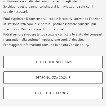
istituzionale e analisi dei comportamenti degli utenti.
Se chiudi questo banner continuerai la navigazione solo con i
cookie necessari.
Ultimi avvisi
Puoi esprimere il consenso sui cookie facoltativi attivando l'opzione
in "Personalizza cookie" e, se vuoi, potrai esprimere consensi più
Al momento non sono presenti avvisi.
specifici in "Mostra cookie di profilazione".
Potrai sempre rivedere le tue scelte e verificare lo stato dei consensi
rientrando nella sezione "Impostazione cookie" del sito.
Per maggiori informazioni
consulta la nostra Cookie policy
.
Area riservata
COOKIE DI PROFILAZIONE - FACOLTATIVI
Accedi tramite
login
per gestire tutti i contenuti del sito.
SOLO COOKIE NECESSARI
Si tratta di cookie utilizzati per analizzare le caratteristiche della navigazione
degli utenti, creare profili in base al loro comportamento sul sito, per analisi
di marketing.
PERSONALIZZA COOKIE
© 2026 - ALMA MATER STUDIORUM - Università di Bologna - Via
Mostra cookie di profilazione
Zamboni, 33 - 40126 Bologna - Partita IVA: 01131710376
Privacy
|
Note legali
|
Impostazioni Cookie
Google/Youtube Video
COOKIE TECNICI - NECESSARI
ACCETTA TUTTI I COOKIE
Facebook
Si tratta di cookie tecnici utilizzati, a titolo esemplificativo, per il corretto
Vimeo
funzionamento del sito, salvare le preferenze di navigazione, per il