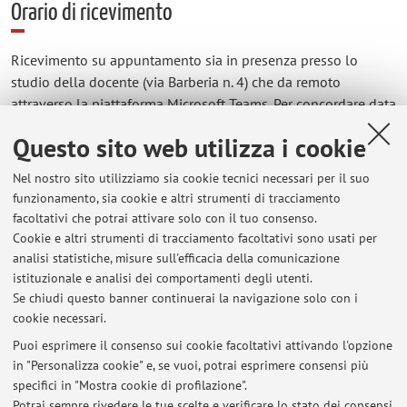
Orario di ricevimento
Ricevimento su appuntamento sia in presenza presso lo
studio della docente (via Barberia n. 4) che da remoto
attraverso la piattaforma Microsoft Teams. Per concordare data
e orario inviare una mail all'indirizzo Unibo della docente.
Questo sito web utilizza i cookie
Nel nostro sito utilizziamo sia cookie tecnici necessari per il suo
funzionamento, sia cookie e altri strumenti di tracciamento
Ultimi avvisi
facoltativi che potrai attivare solo con il tuo consenso.
Cookie e altri strumenti di tracciamento facoltativi sono usati per
esiti esami 8 luglio - diritto privato e mercato globale - diritto
analisi statistiche, misure sull'efficacia della comunicazione
informazione e digital trasformation
istituzionale e analisi dei comportamenti degli utenti.
Pubblicato il: 08 luglio 2026
Se chiudi questo banner continuerai la navigazione solo con i
cookie necessari.
esiti esame del 16 giugno
Pubblicato il: 18 giugno 2026
Puoi esprimere il consenso sui cookie facoltativi attivando l'opzione
in "Personalizza cookie" e, se vuoi, potrai esprimere consensi più
specifici in "Mostra cookie di profilazione".
esiti esame del 26 maggio 2026 - diritto privato e mercato globale e
diritto e informazione
Potrai sempre rivedere le tue scelte e verificare lo stato dei consensi