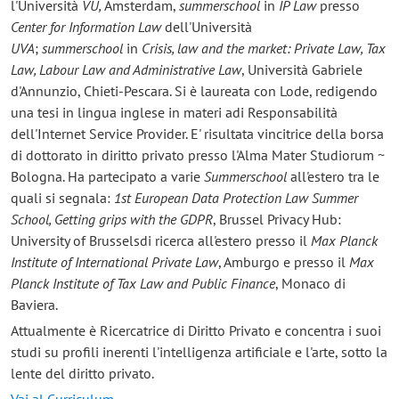
l'Università
VU,
Amsterdam,
summerschool
in
IP Law
presso
Center for Information Law
dell'Università
UVA
;
summerschool
in
Crisis, law and the market: Private Law, Tax
Law, Labour Law and Administrative Law
, Università Gabriele
d'Annunzio, Chieti-Pescara. Si è laureata con Lode, redigendo
una tesi in lingua inglese in materi adi Responsabilità
dell'Internet Service Provider. E' risultata vincitrice della borsa
di dottorato in diritto privato presso l'Alma Mater Studiorum ~
Bologna. Ha partecipato a varie
Summerschool
all'estero tra le
quali si segnala:
1st European Data Protection Law Summer
School, Getting grips with the GDPR
, Brussel Privacy Hub:
University of Brusselsdi ricerca all'estero presso il
Max Planck
Institute of International Private Law
, Amburgo e presso il
Max
Planck Institute of Tax Law and Public Finance
, Monaco di
Baviera.
Attualmente è Ricercatrice di Diritto Privato e concentra i suoi
studi su profili inerenti l'intelligenza artificiale e l'arte, sotto la
lente del diritto privato.