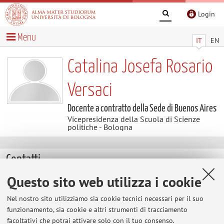
Login
Menu
IT
EN
Catalina Josefa Rosario
Versaci
Docente a contratto della Sede di Buenos Aires
Vicepresidenza della Scuola di Scienze
politiche - Bologna
Contatti
Questo sito web utilizza i cookie
E-mail:
catalina.versaci@unibo.it
Nel nostro sito utilizziamo sia cookie tecnici necessari per il suo
funzionamento, sia cookie e altri strumenti di tracciamento
facoltativi che potrai attivare solo con il tuo consenso.