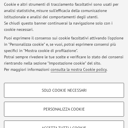
Vicepresidenza della Scuola di Scienze politiche -
Cookie e altri strumenti di tracciamento facoltativi sono usati per
Bologna
analisi statistiche, misure sull'efficacia della comunicazione
Strada Maggiore 45 Palazzo Hercolani, Bologna -
Vai
istituzionale e analisi dei comportamenti degli utenti.
alla mappa
Se chiudi questo banner continuerai la navigazione solo con i
cookie necessari.
Puoi esprimere il consenso sui cookie facoltativi attivando l'opzione
in "Personalizza cookie" e, se vuoi, potrai esprimere consensi più
Ultimi avvisi
specifici in "Mostra cookie di profilazione".
Potrai sempre rivedere le tue scelte e verificare lo stato dei consensi
Al momento non sono presenti avvisi.
rientrando nella sezione "Impostazione cookie" del sito.
Per maggiori informazioni
consulta la nostra Cookie policy
.
COOKIE DI PROFILAZIONE - FACOLTATIVI
SOLO COOKIE NECESSARI
Si tratta di cookie utilizzati per analizzare le caratteristiche della navigazione
Area riservata
degli utenti, creare profili in base al loro comportamento sul sito, per analisi
Accedi tramite
login
per gestire tutti i contenuti del sito.
di marketing.
PERSONALIZZA COOKIE
Mostra cookie di profilazione
© 2026 - ALMA MATER STUDIORUM - Università di Bologna - Via
Google/Youtube Video
COOKIE TECNICI - NECESSARI