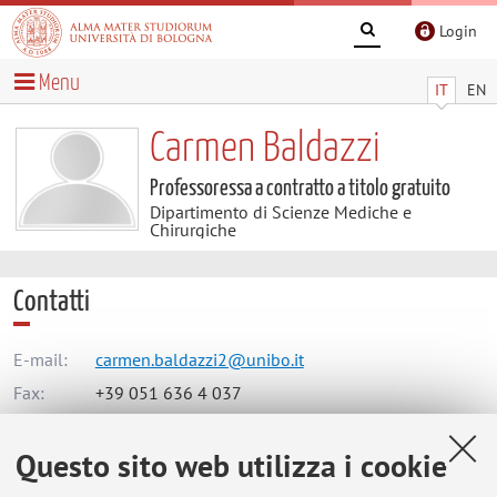
Login
Menu
IT
EN
Carmen Baldazzi
Professoressa a contratto a titolo gratuito
Dipartimento di Scienze Mediche e
Chirurgiche
Contatti
E-mail:
carmen.baldazzi2@unibo.it
Fax:
+39 051 636 4 037
Questo sito web utilizza i cookie
Dipartimento di Scienze Mediche e Chirurgiche