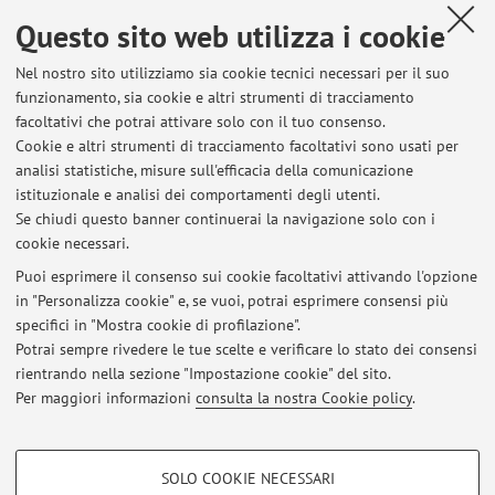
Dipartimento di Storia Culture Civiltà
Questo sito web utilizza i cookie
Piazza San Giovanni in Monte 2, Bologna -
Vai alla
Nel nostro sito utilizziamo sia cookie tecnici necessari per il suo
mappa
funzionamento, sia cookie e altri strumenti di tracciamento
facoltativi che potrai attivare solo con il tuo consenso.
Risorse in rete
Cookie e altri strumenti di tracciamento facoltativi sono usati per
analisi statistiche, misure sull'efficacia della comunicazione
istituzionale e analisi dei comportamenti degli utenti.
ORCID
Se chiudi questo banner continuerai la navigazione solo con i
cookie necessari.
Puoi esprimere il consenso sui cookie facoltativi attivando l'opzione
in "Personalizza cookie" e, se vuoi, potrai esprimere consensi più
Ultimi avvisi
specifici in "Mostra cookie di profilazione".
Potrai sempre rivedere le tue scelte e verificare lo stato dei consensi
Al momento non sono presenti avvisi.
rientrando nella sezione "Impostazione cookie" del sito.
Per maggiori informazioni
consulta la nostra Cookie policy
.
COOKIE DI PROFILAZIONE - FACOLTATIVI
SOLO COOKIE NECESSARI