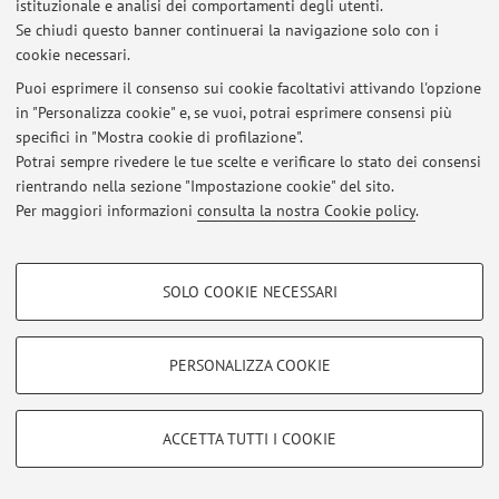
istituzionale e analisi dei comportamenti degli utenti.
Se chiudi questo banner continuerai la navigazione solo con i
cookie necessari.
Ultimi avvisi
Puoi esprimere il consenso sui cookie facoltativi attivando l'opzione
in "Personalizza cookie" e, se vuoi, potrai esprimere consensi più
Al momento non sono presenti avvisi.
specifici in "Mostra cookie di profilazione".
Potrai sempre rivedere le tue scelte e verificare lo stato dei consensi
rientrando nella sezione "Impostazione cookie" del sito.
Per maggiori informazioni
consulta la nostra Cookie policy
.
Area riservata
COOKIE DI PROFILAZIONE - FACOLTATIVI
Accedi tramite
login
per gestire tutti i contenuti del sito.
SOLO COOKIE NECESSARI
Si tratta di cookie utilizzati per analizzare le caratteristiche della navigazione
degli utenti, creare profili in base al loro comportamento sul sito, per analisi
di marketing.
PERSONALIZZA COOKIE
© 2026 - ALMA MATER STUDIORUM - Università di Bologna - Via
Mostra cookie di profilazione
Zamboni, 33 - 40126 Bologna - Partita IVA: 01131710376
Privacy
|
Note legali
|
Impostazioni Cookie
Google/Youtube Video
COOKIE TECNICI - NECESSARI
ACCETTA TUTTI I COOKIE
Facebook
Si tratta di cookie tecnici utilizzati, a titolo esemplificativo, per il corretto
Vimeo
funzionamento del sito, salvare le preferenze di navigazione, per il