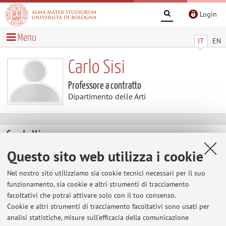
Login
Menu
IT
EN
Carlo Sisi
Professore a contratto
Dipartimento delle Arti
Contatti
Questo sito web utilizza i cookie
E-mail:
carlo.sisi@unibo.it
Nel nostro sito utilizziamo sia cookie tecnici necessari per il suo
funzionamento, sia cookie e altri strumenti di tracciamento
facoltativi che potrai attivare solo con il tuo consenso.
Dipartimento delle Arti
Cookie e altri strumenti di tracciamento facoltativi sono usati per
Via Barberia 4, Bologna -
Vai alla mappa
analisi statistiche, misure sull'efficacia della comunicazione