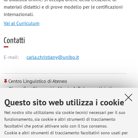
materiali didattici e di prove modello per le certificazioni
internazionali.
Vai al Curriculum
Contatti
E-mail:
carla.christiany@unibo.it
Centro Linguistico di Ateneo
Piazza San Giovanni in Monte 4, Bologna -
Vai alla
mappa
Questo sito web utilizza i cookie
Nel nostro sito utilizziamo sia cookie tecnici necessari per il suo
Orario di ricevimento
funzionamento, sia cookie e altri strumenti di tracciamento
facoltativi che potrai attivare solo con il tuo consenso.
Martedì,
ore 11-12
tramite TEAMS e/o su appuntamento
Cookie e altri strumenti di tracciamento facoltativi sono usati per