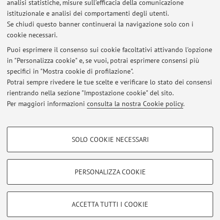
tramite mail: carla.christiany@unibo.it
analisi statistiche, misure sull'efficacia della comunicazione
istituzionale e analisi dei comportamenti degli utenti.
Se chiudi questo banner continuerai la navigazione solo con i
cookie necessari.
Puoi esprimere il consenso sui cookie facoltativi attivando l'opzione
in "Personalizza cookie" e, se vuoi, potrai esprimere consensi più
Ultimi avvisi
specifici in "Mostra cookie di profilazione".
Orario di ricevimento (online su TEAMS)
Potrai sempre rivedere le tue scelte e verificare lo stato dei consensi
Pubblicato il: 22 febbraio 2022
rientrando nella sezione "Impostazione cookie" del sito.
Per maggiori informazioni
consulta la nostra Cookie policy
.
Tutti gli avvisi
COOKIE DI PROFILAZIONE - FACOLTATIVI
SOLO COOKIE NECESSARI
Si tratta di cookie utilizzati per analizzare le caratteristiche della navigazione
Area riservata
degli utenti, creare profili in base al loro comportamento sul sito, per analisi
Accedi tramite
login
per gestire tutti i contenuti del sito.
di marketing.
PERSONALIZZA COOKIE
Mostra cookie di profilazione
© 2026 - ALMA MATER STUDIORUM - Università di Bologna - Via
Google/Youtube Video
COOKIE TECNICI - NECESSARI
ACCETTA TUTTI I COOKIE
Zamboni, 33 - 40126 Bologna - Partita IVA: 01131710376
Facebook
Privacy
|
Note legali
|
Impostazioni Cookie
Si tratta di cookie tecnici utilizzati, a titolo esemplificativo, per il corretto