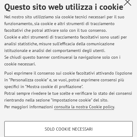
Questo sito web utilizza i cookie
Dipartimento di Farmacia e Biotecnologie
Nel nostro sito utilizziamo sia cookie tecnici necessari per il suo
Via Irnerio 48, Bologna -
Vai alla mappa
funzionamento, sia cookie e altri strumenti di tracciamento
facoltativi che potrai attivare solo con il tuo consenso.
Risorse in rete
Cookie e altri strumenti di tracciamento facoltativi sono usati per
analisi statistiche, misure sull'efficacia della comunicazione
istituzionale e analisi dei comportamenti degli utenti.
ORCID
Se chiudi questo banner continuerai la navigazione solo con i
cookie necessari.
Puoi esprimere il consenso sui cookie facoltativi attivando l'opzione
in "Personalizza cookie" e, se vuoi, potrai esprimere consensi più
Ultimi avvisi
specifici in "Mostra cookie di profilazione".
Potrai sempre rivedere le tue scelte e verificare lo stato dei consensi
Al momento non sono presenti avvisi.
rientrando nella sezione "Impostazione cookie" del sito.
Per maggiori informazioni
consulta la nostra Cookie policy
.
COOKIE DI PROFILAZIONE - FACOLTATIVI
SOLO COOKIE NECESSARI
Area riservata
Si tratta di cookie utilizzati per analizzare le caratteristiche della navigazione