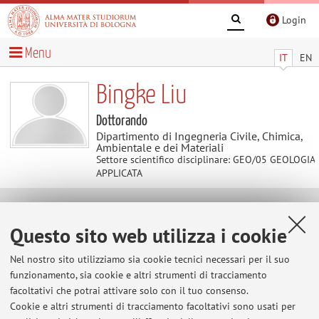
Login
Menu
IT
EN
Bingke Liu
Dottorando
Dipartimento di Ingegneria Civile, Chimica,
Ambientale e dei Materiali
Settore scientifico disciplinare: GEO/05 GEOLOGIA
APPLICATA
Contatti
Questo sito web utilizza i cookie
E-mail:
bingke.liu2@unibo.it
Nel nostro sito utilizziamo sia cookie tecnici necessari per il suo
funzionamento, sia cookie e altri strumenti di tracciamento
facoltativi che potrai attivare solo con il tuo consenso.
Cookie e altri strumenti di tracciamento facoltativi sono usati per
Dipartimento di Ingegneria Civile, Chimica, Ambientale e