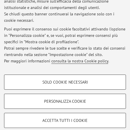
analisi statistiche, misure sull'efficacia della comunicazione
dei Materiali
istituzionale e analisi dei comportamenti degli utenti.
Viale del Risorgimento 2, Bologna -
Vai alla mappa
Se chiudi questo banner continuerai la navigazione solo con i
cookie necessari.
Puoi esprimere il consenso sui cookie facoltativi attivando l'opzione
in "Personalizza cookie" e, se vuoi, potrai esprimere consensi più
Ultimi avvisi
specifici in "Mostra cookie di profilazione".
Potrai sempre rivedere le tue scelte e verificare lo stato dei consensi
Al momento non sono presenti avvisi.
rientrando nella sezione "Impostazione cookie" del sito.
Per maggiori informazioni
consulta la nostra Cookie policy
.
COOKIE DI PROFILAZIONE - FACOLTATIVI
SOLO COOKIE NECESSARI
Si tratta di cookie utilizzati per analizzare le caratteristiche della navigazione
Area riservata
degli utenti, creare profili in base al loro comportamento sul sito, per analisi
Accedi tramite
login
per gestire tutti i contenuti del sito.
di marketing.
PERSONALIZZA COOKIE
Mostra cookie di profilazione
© 2026 - ALMA MATER STUDIORUM - Università di Bologna - Via
Google/Youtube Video
COOKIE TECNICI - NECESSARI
ACCETTA TUTTI I COOKIE
Zamboni, 33 - 40126 Bologna - Partita IVA: 01131710376
Facebook
Privacy
|
Note legali
|
Impostazioni Cookie
Si tratta di cookie tecnici utilizzati, a titolo esemplificativo, per il corretto