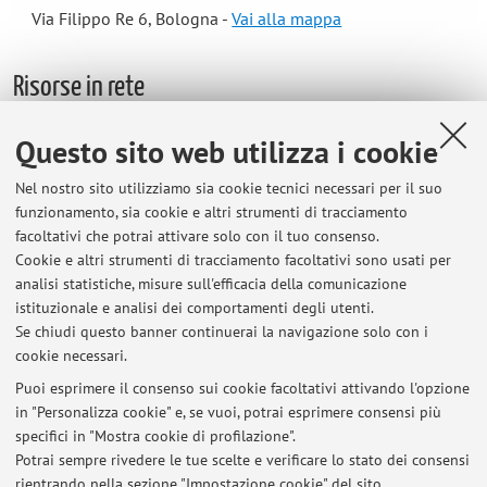
Via Filippo Re 6, Bologna -
Vai alla mappa
Risorse in rete
Questo sito web utilizza i cookie
ORCID
Nel nostro sito utilizziamo sia cookie tecnici necessari per il suo
funzionamento, sia cookie e altri strumenti di tracciamento
Orario di ricevimento
facoltativi che potrai attivare solo con il tuo consenso.
Cookie e altri strumenti di tracciamento facoltativi sono usati per
La docente riceve su appuntamento.
analisi statistiche, misure sull'efficacia della comunicazione
Per informazioni si prega di prendere contatti tramite
istituzionale e analisi dei comportamenti degli utenti.
l'indirizzo mail istituzionale benedetta.toni3@unibo.it.
Se chiudi questo banner continuerai la navigazione solo con i
cookie necessari.
Puoi esprimere il consenso sui cookie facoltativi attivando l'opzione
in "Personalizza cookie" e, se vuoi, potrai esprimere consensi più
Ultimi avvisi
specifici in "Mostra cookie di profilazione".
Potrai sempre rivedere le tue scelte e verificare lo stato dei consensi
Al momento non sono presenti avvisi.
rientrando nella sezione "Impostazione cookie" del sito.