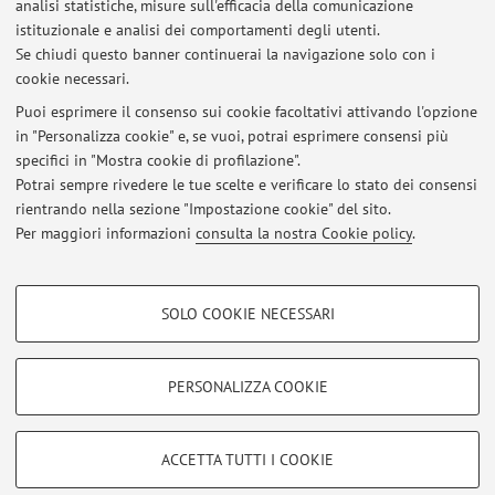
analisi statistiche, misure sull'efficacia della comunicazione
Piazza San Giovanni in Monte 4, Bologna -
Vai alla
istituzionale e analisi dei comportamenti degli utenti.
mappa
Se chiudi questo banner continuerai la navigazione solo con i
cookie necessari.
Puoi esprimere il consenso sui cookie facoltativi attivando l'opzione
in "Personalizza cookie" e, se vuoi, potrai esprimere consensi più
Ultimi avvisi
specifici in "Mostra cookie di profilazione".
Potrai sempre rivedere le tue scelte e verificare lo stato dei consensi
Al momento non sono presenti avvisi.
rientrando nella sezione "Impostazione cookie" del sito.
Per maggiori informazioni
consulta la nostra Cookie policy
.
COOKIE DI PROFILAZIONE - FACOLTATIVI
SOLO COOKIE NECESSARI
Si tratta di cookie utilizzati per analizzare le caratteristiche della navigazione
Area riservata
degli utenti, creare profili in base al loro comportamento sul sito, per analisi
Accedi tramite
login
per gestire tutti i contenuti del sito.
di marketing.
PERSONALIZZA COOKIE
Mostra cookie di profilazione
© 2026 - ALMA MATER STUDIORUM - Università di Bologna - Via
Google/Youtube Video
COOKIE TECNICI - NECESSARI
ACCETTA TUTTI I COOKIE
Zamboni, 33 - 40126 Bologna - Partita IVA: 01131710376
Facebook
Privacy
|
Note legali
|
Impostazioni Cookie
Si tratta di cookie tecnici utilizzati, a titolo esemplificativo, per il corretto