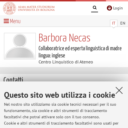
Login
Menu
IT
EN
Barbora Necas
Collaboratrice ed esperta linguistica di madre
lingua: inglese
Centro Linguistico di Ateneo
Contatti
Questo sito web utilizza i cookie
E-mail:
barbora.necas@unibo.it
Tel:
+39 051 20 9 7750
Nel nostro sito utilizziamo sia cookie tecnici necessari per il suo
funzionamento, sia cookie e altri strumenti di tracciamento
facoltativi che potrai attivare solo con il tuo consenso.
Cookie e altri strumenti di tracciamento facoltativi sono usati per
Centro Linguistico di Ateneo