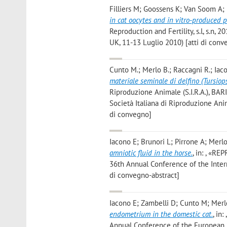
Filliers M; Goossens K; Van Soom A;
in cat oocytes and in vitro-produced 
Reproduction and Fertility, s.l, s.n, 
UK, 11-13 Luglio 2010) [atti di conv
Cunto M.; Merlo B.; Raccagni R.; Iaco
materiale seminale di delfino (Tursiop
Riproduzione Animale (S.I.R.A.), BARI,
Società Italiana di Riproduzione Anim
di convegno]
Iacono E; Brunori L; Pirrone A; Merlo
amniotic fluid in the horse.
, in: , «R
36th Annual Conference of the Intern
di convegno-abstract]
Iacono E; Zambelli D; Cunto M; Merl
endometrium in the domestic cat.
, in
Annual Conference of the European 