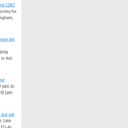
and CDX2
ociety for
tingham,
zione del
della
 in Atti
and
atti di:
) [atti
, but not
i: 14th
 EU-AI-