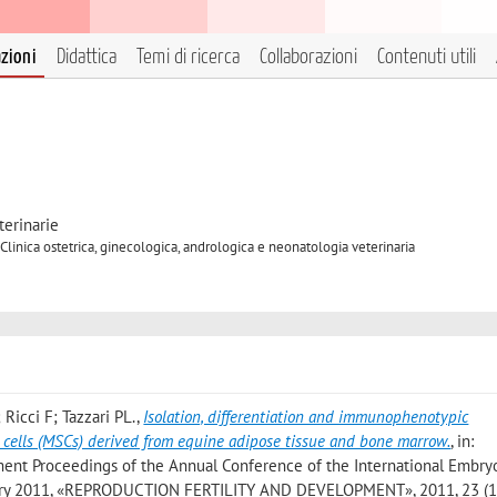
azioni
Didattica
Temi di ricerca
Collaborazioni
Contenuti utili
terinarie
Clinica ostetrica, ginecologica, andrologica e neonatologia veterinaria
 Ricci F; Tazzari PL.
,
Isolation, differentiation and immunophenotypic
 cells (MSCs) derived from equine adipose tissue and bone marrow.
, in:
ment Proceedings of the Annual Conference of the International Embryo
nuary 2011, «REPRODUCTION FERTILITY AND DEVELOPMENT», 2011, 23 (1)