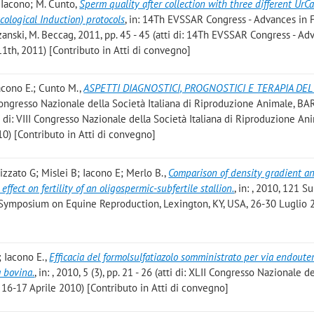
. Iacono; M. Cunto
,
Sperm quality after collection with three different UrC
cological Induction) protocols
, in: 14Th EVSSAR Congress - Advances in 
Nizanski, M. Beccag, 2011, pp. 45 - 45 (atti di: 14Th EVSSAR Congress - Ad
1th, 2011) [Contributo in Atti di convegno]
Iacono E.; Cunto M.
,
ASPETTI DIAGNOSTICI, PROGNOSTICI E TERAPIA DE
I Congresso Nazionale della Società Italiana di Riproduzione Animale, BAR
ti di: VIII Congresso Nazionale della Società Italiana di Riproduzione An
0) [Contributo in Atti di convegno]
izzato G; Mislei B; Iacono E; Merlo B.
,
Comparison of density gradient a
ffect on fertility of an oligospermic-subfertile stallion.
, in: , 2010, 121 Su
al Symposium on Equine Reproduction, Lexington, KY, USA, 26-30 Luglio 
; Iacono E.
,
Efficacia del formolsulfatiazolo somministrato per via endoute
a bovina.
, in: , 2010, 5 (3), pp. 21 - 26 (atti di: XLII Congresso Nazionale d
a, 16-17 Aprile 2010) [Contributo in Atti di convegno]