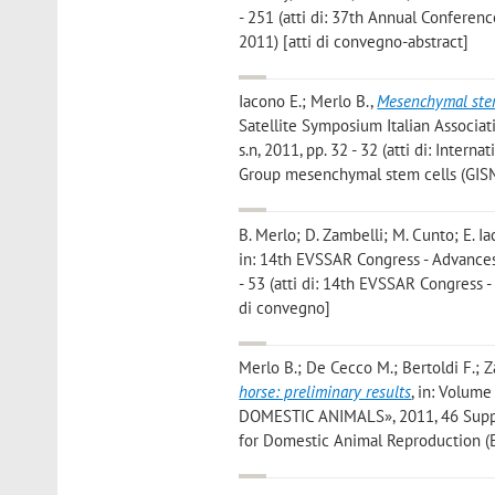
- 251 (atti di: 37th Annual Conferenc
2011) [atti di convegno-abstract]
Iacono E.; Merlo B.
,
Mesenchymal stem 
Satellite Symposium Italian Associati
s.n, 2011, pp. 32 - 32 (atti di: Intern
Group mesenchymal stem cells (GISM
B. Merlo; D. Zambelli; M. Cunto; E. Ia
in: 14th EVSSAR Congress - Advances i
- 53 (atti di: 14th EVSSAR Congress 
di convegno]
Merlo B.; De Cecco M.; Bertoldi F.; Z
horse: preliminary results
, in: Volum
DOMESTIC ANIMALS», 2011, 46 Suppl. 
for Domestic Animal Reproduction (E