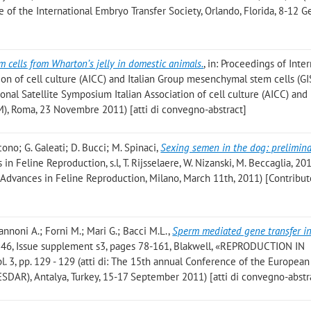
e of the International Embryo Transfer Society, Orlando, Florida, 8-12 
cells from Wharton’s jelly in domestic animals.
, in: Proceedings of Inte
on of cell culture (AICC) and Italian Group mesenchymal stem cells (GISM
ational Satellite Symposium Italian Association of cell culture (AICC) and 
), Roma, 23 Novembre 2011) [atti di convegno-abstract]
cono; G. Galeati; D. Bucci; M. Spinaci
,
Sexing semen in the dog: prelimin
n Feline Reproduction, s.l, T. Rijsselaere, W. Nizanski, M. Beccaglia, 201
- Advances in Feline Reproduction, Milano, March 11th, 2011) [Contributo
annoni A.; Forni M.; Mari G.; Bacci M.L.
,
Sperm mediated gene transfer in
e 46, Issue supplement s3, pages 78-161, Blakwell, «REPRODUCTION IN
3, pp. 129 - 129 (atti di: The 15th annual Conference of the European
SDAR), Antalya, Turkey, 15-17 September 2011) [atti di convegno-abstr