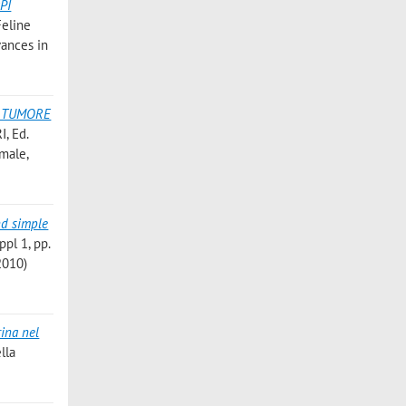
aPI
Feline
vances in
L TUMORE
I, Ed.
imale,
nd simple
ppl 1, pp.
2010)
rina nel
ella