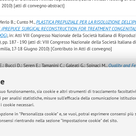
 2010) [atti di convegno-abstract]
 Merlo B.; Cunto M.
,
PLASTICA PREPUZIALE PER LA RISOLUZIONE DELL‘IP
E (PREPUCE SURGICAL RECONSTRUCTION FOR TREATMENT CONGENITA
DOG)
, in: Atti VIII Congresso Nazionale della Società Italiana di Riprodu
 pp. 187 - 190 (atti di: VIII Congresso Nazionale della Società Italiana d
milia, 17-18 Giugno 2010) [Contributo in Atti di convegno]
E.; Bucci D.; Seren E.; Tamanini C.; Galeati G.; Spinaci M.
,
Quality and Fer
 Spermatozoa.
, «REPRODUCTION IN DOMESTIC ANIMALS», 2010, 45, pp. 3
ie
 suo funzionamento, sia cookie e altri strumenti di tracciamento facoltativ
erlo B.
,
Quality and fertilizing ability of electro-ejaculated cat spermatozo
 per analisi statistiche, misure sull'efficacia della comunicazione istituzi
GENOLOGY», 2010, 73, pp. 886 - 892 [articolo]
i cookie necessari.
pzione in "Personalizza cookie" e, se vuoi, potrai esprimere consensi più sp
 consensi rientrando nella sezione "Impostazione cookie" del sito.
Pubblicazioni antecedenti i