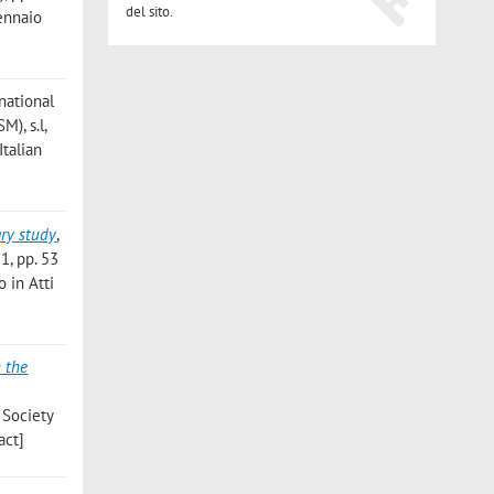
del sito.
Gennaio
rnational
), s.l,
Italian
ary study
,
1, pp. 53
 in Atti
 the
 Society
act]