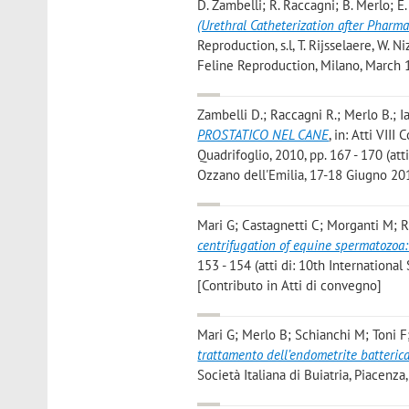
D. Zambelli; R. Raccagni; B. Merlo; E
(Urethral Catheterization after Pharma
Reproduction, s.l, T. Rijsselaere, W. 
Feline Reproduction, Milano, March 1
Zambelli D.; Raccagni R.; Merlo B.; 
PROSTATICO NEL CANE
, in: Atti VII
Quadrifoglio, 2010, pp. 167 - 170 (at
Ozzano dell'Emilia, 17-18 Giugno 201
Mari G; Castagnetti C; Morganti M; R
centrifugation of equine spermatozoa: e
153 - 154 (atti di: 10th Internation
[Contributo in Atti di convegno]
Mari G; Merlo B; Schianchi M; Toni F
trattamento dell’endometrite batteric
Società Italiana di Buiatria, Piacenz