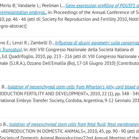
 Merlo B; Vandaele L; Peelman L.
,
Gene expression profiling of POU5F1 
preimplantation embryos.
, in: Proceedings of the Annual Conference of S
2010, pp. 46 - 46 (atti di: Society for Reproduction and Fertility 2010, Not
egno-abstract]
no E.; Lenzi R.; Zambelli D.
,
Influenza di alcuni parametri sulla conserva
s Truncatus)
, in: Atti VIII Congresso Nazionale della Società Italiana di
 Ed. Quadrifoglio, 2010, pp. 213 - 216 (atti di: VIII Congresso Nazionale 
ale (S.I.R.A.), Ozzano Dell'Emailia (Bo), 17-18 Giugno 2010) [Contributo
 B.
,
Isolation of mesenchymal stem cells from Wharton’s jelly, cord blood 
EPRODUCTION FERTILITY AND DEVELOPMENT», 2010, 22 (1), pp. 348 - 349 (
ational Embryo Transfer Society, Cordoba, Argentina, 9-12 Gennaio 2010
o B.
,
Isolation of mesenchymal stem cells from fetal fluid, fetal membranes
: , «REPRODUCTION IN DOMESTIC ANIMALS», 2010, 45, pp. 90 - 90 (atti d
Society of Domestic Animal Reproduction/22nd Annual Meeting of the