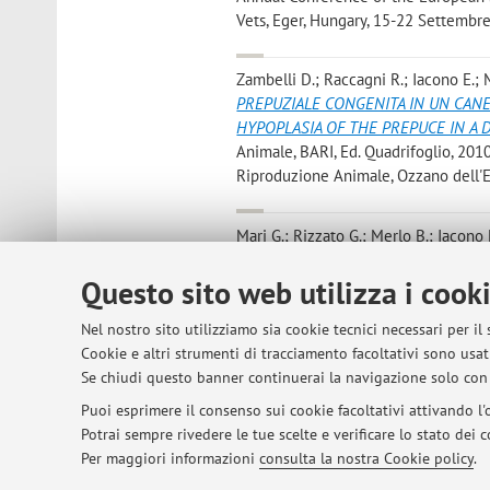
Vets, Eger, Hungary, 15-22 Settembre
Zambelli D.; Raccagni R.; Iacono E.;
PREPUZIALE CONGENITA IN UN CAN
HYPOPLASIA OF THE PREPUCE IN A 
Animale, BARI, Ed. Quadrifoglio, 2010,
Riproduzione Animale, Ozzano dell'E
Mari G.; Rizzato G.; Merlo B.; Iacono 
Ability In Vivo of Sex-Sorted Stallion
Questo sito web utilizza i cook
[articolo]
Nel nostro sito utilizziamo sia cookie tecnici necessari per il
Zambelli D; Iacono E; Raccagni R; M
Cookie e altri strumenti di tracciamento facoltativi sono usati
with or no Equex STM Paste
, «THERIO
Se chiudi questo banner continuerai la navigazione solo con 
Puoi esprimere il consenso sui cookie facoltativi attivando l'o
Potrai sempre rivedere le tue scelte e verificare lo stato dei
1
2
3
4
5
Per maggiori informazioni
consulta la nostra Cookie policy
.