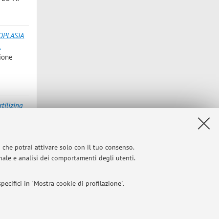
OPLASIA
L
zione
i
tilizing
31 - 335
i che potrai attivare solo con il tuo consenso.
a frozen
onale e analisi dei comportamenti degli utenti.
ecifici in "Mostra cookie di profilazione".
l 2004