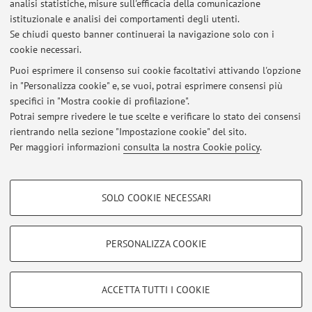
analisi statistiche, misure sull'efficacia della comunicazione
Dipartimento di Scienze Economiche
istituzionale e analisi dei comportamenti degli utenti.
Piazza Scaravilli 2, Bologna -
Vai alla mappa
Se chiudi questo banner continuerai la navigazione solo con i
cookie necessari.
Puoi esprimere il consenso sui cookie facoltativi attivando l'opzione
in "Personalizza cookie" e, se vuoi, potrai esprimere consensi più
Ultimi avvisi
specifici in "Mostra cookie di profilazione".
Potrai sempre rivedere le tue scelte e verificare lo stato dei consensi
Al momento non sono presenti avvisi.
rientrando nella sezione "Impostazione cookie" del sito.
Per maggiori informazioni
consulta la nostra Cookie policy
.
COOKIE DI PROFILAZIONE - FACOLTATIVI
SOLO COOKIE NECESSARI
Si tratta di cookie utilizzati per analizzare le caratteristiche della navigazione
Area riservata
degli utenti, creare profili in base al loro comportamento sul sito, per analisi
Accedi tramite
login
per gestire tutti i contenuti del sito.
di marketing.
PERSONALIZZA COOKIE
Mostra cookie di profilazione
© 2026 - ALMA MATER STUDIORUM - Università di Bologna - Via
Google/Youtube Video
COOKIE TECNICI - NECESSARI
ACCETTA TUTTI I COOKIE
Zamboni, 33 - 40126 Bologna - Partita IVA: 01131710376
Facebook
Privacy
|
Note legali
|
Impostazioni Cookie
Si tratta di cookie tecnici utilizzati, a titolo esemplificativo, per il corretto