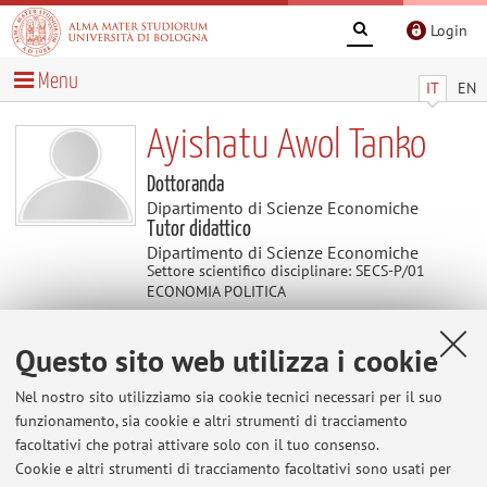
Login
Menu
IT
EN
Ayishatu Awol Tanko
Dottoranda
Dipartimento di Scienze Economiche
Tutor didattico
Dipartimento di Scienze Economiche
Settore scientifico disciplinare: SECS-P/01
ECONOMIA POLITICA
Questo sito web utilizza i cookie
Contatti
Nel nostro sito utilizziamo sia cookie tecnici necessari per il suo
E-mail:
ayishatu.awoltanko2@unibo.it
funzionamento, sia cookie e altri strumenti di tracciamento
facoltativi che potrai attivare solo con il tuo consenso.
Cookie e altri strumenti di tracciamento facoltativi sono usati per