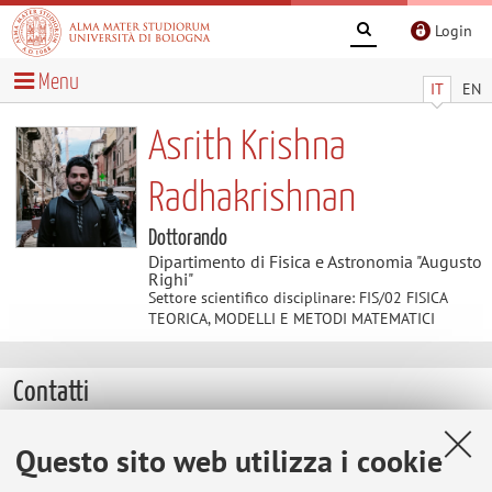
Login
Menu
IT
EN
Asrith Krishna
Radhakrishnan
Dottorando
Dipartimento di Fisica e Astronomia "Augusto
Righi"
Settore scientifico disciplinare: FIS/02 FISICA
TEORICA, MODELLI E METODI MATEMATICI
Contatti
E-mail:
asrith.radhakrishna2@unibo.it
Questo sito web utilizza i cookie