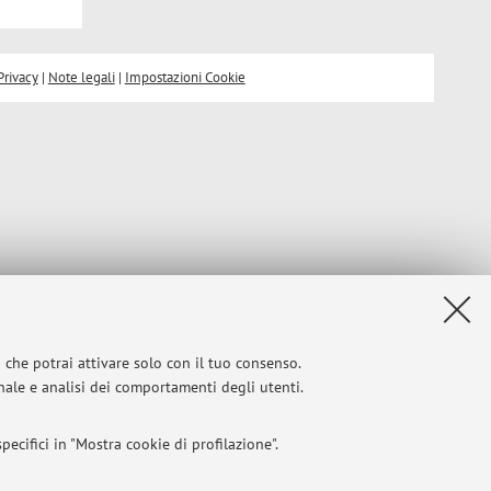
Privacy
|
Note legali
|
Impostazioni Cookie
i che potrai attivare solo con il tuo consenso.
onale e analisi dei comportamenti degli utenti.
ecifici in "Mostra cookie di profilazione".