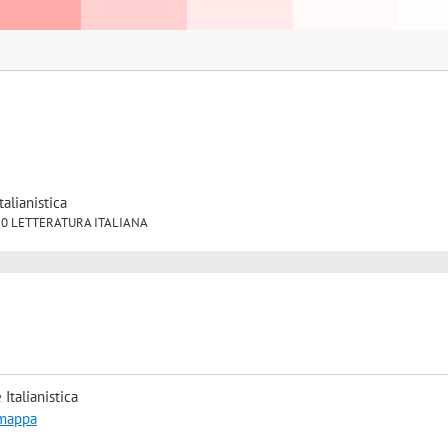
talianistica
LET/10 LETTERATURA ITALIANA
Italianistica
 mappa