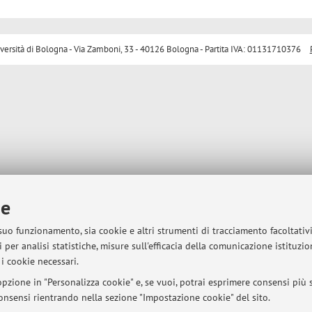
sità di Bologna - Via Zamboni, 33 - 40126 Bologna - Partita IVA: 01131710376
ie
 suo funzionamento, sia cookie e altri strumenti di tracciamento facoltativ
 per analisi statistiche, misure sull'efficacia della comunicazione istituzi
i cookie necessari.
pzione in "Personalizza cookie" e, se vuoi, potrai esprimere consensi più sp
 consensi rientrando nella sezione "Impostazione cookie" del sito.