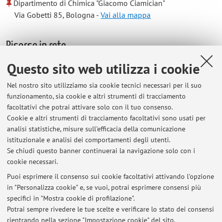
Dipartimento di Chimica "Giacomo Ciamician"
Via Gobetti 85, Bologna -
Vai alla mappa
Risorse in rete
Questo sito web utilizza i cookie
ORCID
Nel nostro sito utilizziamo sia cookie tecnici necessari per il suo
funzionamento, sia cookie e altri strumenti di tracciamento
Orario di ricevimento
facoltativi che potrai attivare solo con il tuo consenso.
Cookie e altri strumenti di tracciamento facoltativi sono usati per
analisi statistiche, misure sull'efficacia della comunicazione
Dal Lunedì al Venerdì su appuntamento (da concordare via e-
istituzionale e analisi dei comportamenti degli utenti.
mail)
Se chiudi questo banner continuerai la navigazione solo con i
cookie necessari.
Puoi esprimere il consenso sui cookie facoltativi attivando l'opzione
in "Personalizza cookie" e, se vuoi, potrai esprimere consensi più
Ultimi avvisi
specifici in "Mostra cookie di profilazione".
Lezioni online
Potrai sempre rivedere le tue scelte e verificare lo stato dei consensi
Pubblicato il: 04 marzo 2020
rientrando nella sezione "Impostazione cookie" del sito.