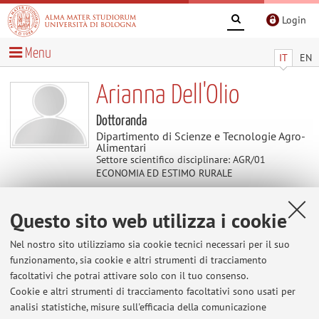
Login
Menu
IT
EN
Arianna Dell'Olio
Dottoranda
Dipartimento di Scienze e Tecnologie Agro-
Alimentari
Settore scientifico disciplinare: AGR/01
ECONOMIA ED ESTIMO RURALE
Questo sito web utilizza i cookie
Contatti
Nel nostro sito utilizziamo sia cookie tecnici necessari per il suo
E-mail:
arianna.dellolio2@unibo.it
funzionamento, sia cookie e altri strumenti di tracciamento
facoltativi che potrai attivare solo con il tuo consenso.
Cookie e altri strumenti di tracciamento facoltativi sono usati per
analisi statistiche, misure sull'efficacia della comunicazione
Dipartimento di Scienze e Tecnologie Agro-Alimentari