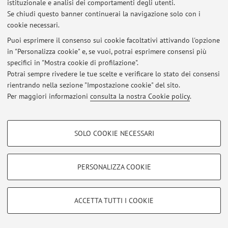
istituzionale e analisi dei comportamenti degli utenti.
Viale Fanin 50, Bologna -
Vai alla mappa
Se chiudi questo banner continuerai la navigazione solo con i
cookie necessari.
Puoi esprimere il consenso sui cookie facoltativi attivando l'opzione
in "Personalizza cookie" e, se vuoi, potrai esprimere consensi più
Ultimi avvisi
specifici in "Mostra cookie di profilazione".
Potrai sempre rivedere le tue scelte e verificare lo stato dei consensi
Al momento non sono presenti avvisi.
rientrando nella sezione "Impostazione cookie" del sito.
Per maggiori informazioni
consulta la nostra Cookie policy
.
COOKIE DI PROFILAZIONE - FACOLTATIVI
SOLO COOKIE NECESSARI
Area riservata
Si tratta di cookie utilizzati per analizzare le caratteristiche della navigazione
degli utenti, creare profili in base al loro comportamento sul sito, per analisi
Accedi tramite
login
per gestire tutti i contenuti del sito.
di marketing.
PERSONALIZZA COOKIE
Mostra cookie di profilazione
© 2026 - ALMA MATER STUDIORUM - Università di Bologna - Via
Google/Youtube Video
COOKIE TECNICI - NECESSARI
Zamboni, 33 - 40126 Bologna - Partita IVA: 01131710376
ACCETTA TUTTI I COOKIE
Facebook
Privacy
|
Note legali
|
Impostazioni Cookie
Si tratta di cookie tecnici utilizzati, a titolo esemplificativo, per il corretto
Vimeo
funzionamento del sito, salvare le preferenze di navigazione, per il