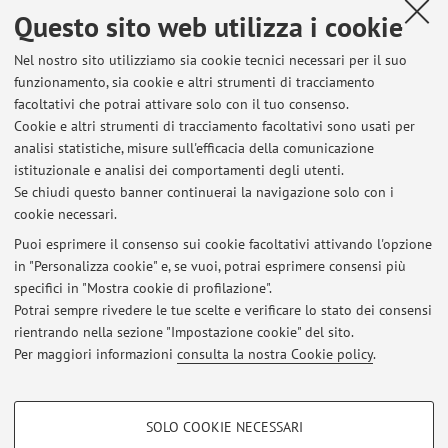
Questo sito web utilizza i cookie
ORCID
Nel nostro sito utilizziamo sia cookie tecnici necessari per il suo
funzionamento, sia cookie e altri strumenti di tracciamento
facoltativi che potrai attivare solo con il tuo consenso.
Orario di ricevimento
Cookie e altri strumenti di tracciamento facoltativi sono usati per
analisi statistiche, misure sull'efficacia della comunicazione
Su appuntamento, previa richiesta all’indirizzo mail
istituzionale e analisi dei comportamenti degli utenti.
antonio.moramarco3@unibo.it
Se chiudi questo banner continuerai la navigazione solo con i
cookie necessari.
Puoi esprimere il consenso sui cookie facoltativi attivando l'opzione
in "Personalizza cookie" e, se vuoi, potrai esprimere consensi più
Ultimi avvisi
specifici in "Mostra cookie di profilazione".
Potrai sempre rivedere le tue scelte e verificare lo stato dei consensi
Al momento non sono presenti avvisi.
rientrando nella sezione "Impostazione cookie" del sito.
Per maggiori informazioni
consulta la nostra Cookie policy
.
COOKIE DI PROFILAZIONE - FACOLTATIVI
SOLO COOKIE NECESSARI
Area riservata
Si tratta di cookie utilizzati per analizzare le caratteristiche della navigazione