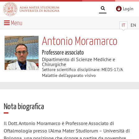
Login
Menu
IT
EN
Antonio Moramarco
Professore associato
Dipartimento di Scienze Mediche e
Chirurgiche
Settore scientifico disciplinare: MEDS-17/A
Malattie dell’apparato visivo
Nota biografica
Il Dott. Antonio Moramarco è Professore Associato di
Oftalmologia presso l'Alma Mater Studiorum – Università di
Bologna, una posizione che ricopre a partire da novembre