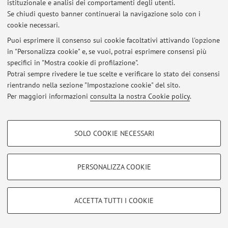
istituzionale e analisi dei comportamenti degli utenti.
Se chiudi questo banner continuerai la navigazione solo con i
cookie necessari.
Ultimi avvisi
Puoi esprimere il consenso sui cookie facoltativi attivando l'opzione
in "Personalizza cookie" e, se vuoi, potrai esprimere consensi più
Al momento non sono presenti avvisi.
specifici in "Mostra cookie di profilazione".
Potrai sempre rivedere le tue scelte e verificare lo stato dei consensi
rientrando nella sezione "Impostazione cookie" del sito.
Per maggiori informazioni
consulta la nostra Cookie policy
.
Area riservata
COOKIE DI PROFILAZIONE - FACOLTATIVI
Accedi tramite
login
per gestire tutti i contenuti del sito.
SOLO COOKIE NECESSARI
Si tratta di cookie utilizzati per analizzare le caratteristiche della navigazione
degli utenti, creare profili in base al loro comportamento sul sito, per analisi
di marketing.
PERSONALIZZA COOKIE
© 2026 - ALMA MATER STUDIORUM - Università di Bologna - Via
Mostra cookie di profilazione
Zamboni, 33 - 40126 Bologna - Partita IVA: 01131710376
Privacy
|
Note legali
|
Impostazioni Cookie
Google/Youtube Video
COOKIE TECNICI - NECESSARI
ACCETTA TUTTI I COOKIE
Facebook
Si tratta di cookie tecnici utilizzati, a titolo esemplificativo, per il corretto
Vimeo
funzionamento del sito, salvare le preferenze di navigazione, per il