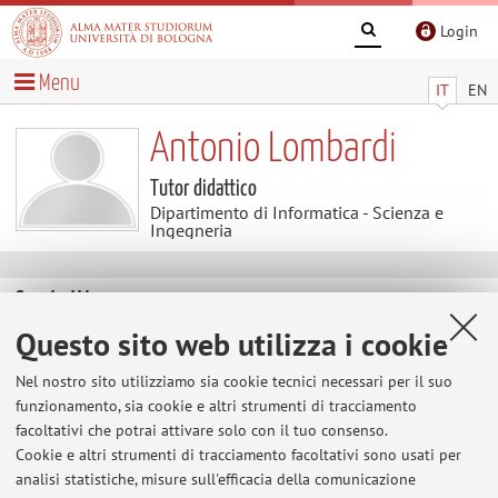
Login
Menu
IT
EN
Antonio Lombardi
Tutor didattico
Dipartimento di Informatica - Scienza e
Ingegneria
Contatti
Questo sito web utilizza i cookie
E-mail:
antonio.lombardi13@unibo.it
Nel nostro sito utilizziamo sia cookie tecnici necessari per il suo
funzionamento, sia cookie e altri strumenti di tracciamento
facoltativi che potrai attivare solo con il tuo consenso.
Dipartimento di Informatica - Scienza e Ingegneria
Cookie e altri strumenti di tracciamento facoltativi sono usati per
Mura Anteo Zamboni 7, Bologna -
Vai alla mappa
analisi statistiche, misure sull'efficacia della comunicazione