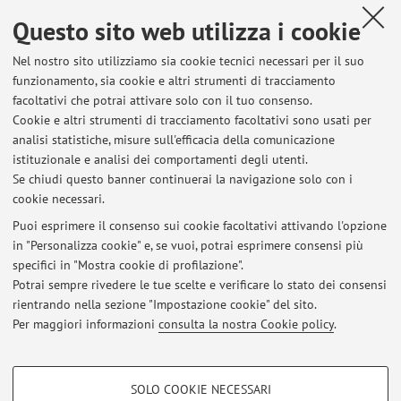
Questo sito web utilizza i cookie
Dipartimento di Fisica e Astronomia "Augusto Righi"
Nel nostro sito utilizziamo sia cookie tecnici necessari per il suo
Viale Berti Pichat 6/2, Bologna -
Vai alla mappa
funzionamento, sia cookie e altri strumenti di tracciamento
facoltativi che potrai attivare solo con il tuo consenso.
Risorse in rete
Cookie e altri strumenti di tracciamento facoltativi sono usati per
analisi statistiche, misure sull'efficacia della comunicazione
istituzionale e analisi dei comportamenti degli utenti.
ORCID
Se chiudi questo banner continuerai la navigazione solo con i
cookie necessari.
Puoi esprimere il consenso sui cookie facoltativi attivando l'opzione
in "Personalizza cookie" e, se vuoi, potrai esprimere consensi più
Ultimi avvisi
specifici in "Mostra cookie di profilazione".
Potrai sempre rivedere le tue scelte e verificare lo stato dei consensi
Al momento non sono presenti avvisi.
rientrando nella sezione "Impostazione cookie" del sito.
Per maggiori informazioni
consulta la nostra Cookie policy
.
COOKIE DI PROFILAZIONE - FACOLTATIVI
SOLO COOKIE NECESSARI