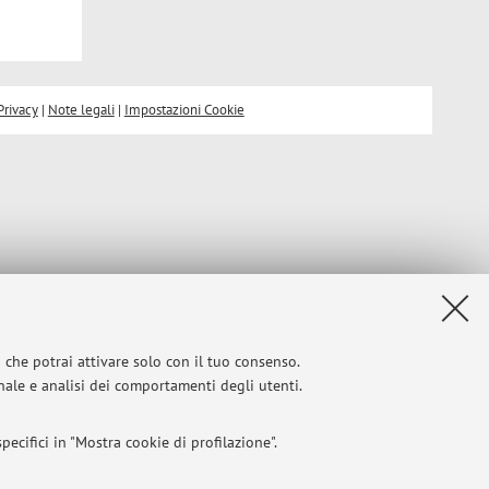
Privacy
|
Note legali
|
Impostazioni Cookie
i che potrai attivare solo con il tuo consenso.
onale e analisi dei comportamenti degli utenti.
ecifici in "Mostra cookie di profilazione".