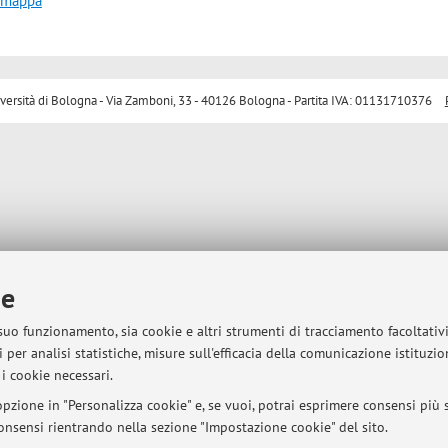
a mappa
sità di Bologna - Via Zamboni, 33 - 40126 Bologna - Partita IVA: 01131710376
ie
 suo funzionamento, sia cookie e altri strumenti di tracciamento facoltativ
 per analisi statistiche, misure sull'efficacia della comunicazione istituzi
i cookie necessari.
pzione in "Personalizza cookie" e, se vuoi, potrai esprimere consensi più sp
 consensi rientrando nella sezione "Impostazione cookie" del sito.