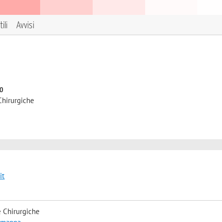
ili
Avvisi
to
Chirurgiche
it
 Chirurgiche