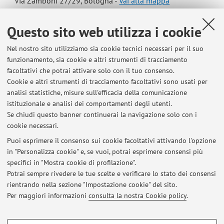
Via Zamboni 27/29, Bologna -
Vai alla mappa
Questo sito web utilizza i cookie
Risorse in rete
Nel nostro sito utilizziamo sia cookie tecnici necessari per il suo
ORCID
funzionamento, sia cookie e altri strumenti di tracciamento
facoltativi che potrai attivare solo con il tuo consenso.
Cookie e altri strumenti di tracciamento facoltativi sono usati per
analisi statistiche, misure sull'efficacia della comunicazione
istituzionale e analisi dei comportamenti degli utenti.
Ultimi avvisi
Se chiudi questo banner continuerai la navigazione solo con i
cookie necessari.
European Health Law Seminars
Pubblicato il: 05 aprile 2024
Puoi esprimere il consenso sui cookie facoltativi attivando l'opzione
in "Personalizza cookie" e, se vuoi, potrai esprimere consensi più
specifici in "Mostra cookie di profilazione".
Newsletter del modulo Jean Monnet "the protection of Health in
Europe: Actors and Legal instruments"
Potrai sempre rivedere le tue scelte e verificare lo stato dei consensi
Pubblicato il: 26 febbraio 2024
rientrando nella sezione "Impostazione cookie" del sito.
Per maggiori informazioni
consulta la nostra Cookie policy
.
Tutti gli avvisi
COOKIE DI PROFILAZIONE - FACOLTATIVI