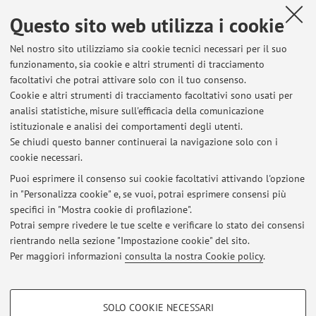
L'orario e il giorno di ricevimento va concordato via mail
(
anna.disantantonio@unibo.it
) e la piattaforma utilizzata è
Questo sito web utilizza i cookie
TEAMS.
Nel nostro sito utilizziamo sia cookie tecnici necessari per il suo
funzionamento, sia cookie e altri strumenti di tracciamento
facoltativi che potrai attivare solo con il tuo consenso.
Cookie e altri strumenti di tracciamento facoltativi sono usati per
Ultimi avvisi
analisi statistiche, misure sull'efficacia della comunicazione
Spostamento lezioni
istituzionale e analisi dei comportamenti degli utenti.
Se chiudi questo banner continuerai la navigazione solo con i
Pubblicato il: 07 novembre 2025
cookie necessari.
Modalità d'esame
Puoi esprimere il consenso sui cookie facoltativi attivando l'opzione
Pubblicato il: 10 settembre 2025
in "Personalizza cookie" e, se vuoi, potrai esprimere consensi più
specifici in "Mostra cookie di profilazione".
Spostamento orario della lezione del 25/10/2024
Potrai sempre rivedere le tue scelte e verificare lo stato dei consensi
Pubblicato il: 11 ottobre 2024
rientrando nella sezione "Impostazione cookie" del sito.
Per maggiori informazioni
consulta la nostra Cookie policy
.
Tutti gli avvisi
COOKIE DI PROFILAZIONE - FACOLTATIVI
SOLO COOKIE NECESSARI