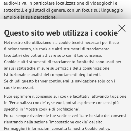
audiovisiva, in particolare localizzazione di videogiochi e
sottotitoli, e gli studi di genere, con un focus sul linguaggio
ampio e la sua percezione.
Questo sito web utilizza i cookie
Contatti
Nel nostro sito utilizziamo sia cookie tecnici necessari per il suo
E-mail:
anna.bevilacqua@unibo.it
funzionamento, sia cookie e altri strumenti di tracciamento
facoltativi che potrai attivare solo con il tuo consenso.
Cookie e altri strumenti di tracciamento facoltativi sono usati per
analisi statistiche, misure sull'efficacia della comunicazione
Dipartimento di Interpretazione e Traduzione
istituzionale e analisi dei comportamenti degli utenti.
Corso della Repubblica 136, Forlì -
Vai alla mappa
Se chiudi questo banner continuerai la navigazione solo con i
cookie necessari.
Puoi esprimere il consenso sui cookie facoltativi attivando l'opzione
in "Personalizza cookie" e, se vuoi, potrai esprimere consensi più
Ultimi avvisi
specifici in "Mostra cookie di profilazione".
Potrai sempre rivedere le tue scelte e verificare lo stato dei consensi
Al momento non sono presenti avvisi.
rientrando nella sezione "Impostazione cookie" del sito.
Per maggiori informazioni
consulta la nostra Cookie policy
.