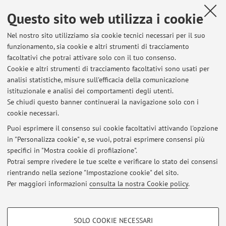
Questo sito web utilizza i cookie
Dipartimento di Beni Culturali
Nel nostro sito utilizziamo sia cookie tecnici necessari per il suo
Via degli Ariani 1, Ravenna -
Vai alla mappa
funzionamento, sia cookie e altri strumenti di tracciamento
facoltativi che potrai attivare solo con il tuo consenso.
Risorse in rete
Cookie e altri strumenti di tracciamento facoltativi sono usati per
analisi statistiche, misure sull'efficacia della comunicazione
istituzionale e analisi dei comportamenti degli utenti.
ORCID
Se chiudi questo banner continuerai la navigazione solo con i
cookie necessari.
Puoi esprimere il consenso sui cookie facoltativi attivando l'opzione
in "Personalizza cookie" e, se vuoi, potrai esprimere consensi più
Ultimi avvisi
specifici in "Mostra cookie di profilazione".
Potrai sempre rivedere le tue scelte e verificare lo stato dei consensi
Al momento non sono presenti avvisi.
rientrando nella sezione "Impostazione cookie" del sito.
Per maggiori informazioni
consulta la nostra Cookie policy
.
COOKIE DI PROFILAZIONE - FACOLTATIVI
SOLO COOKIE NECESSARI