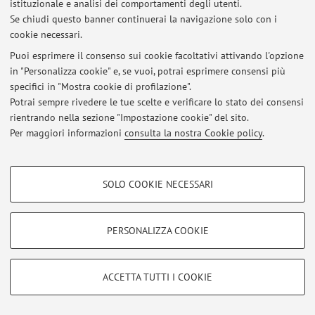
istituzionale e analisi dei comportamenti degli utenti.
Se chiudi questo banner continuerai la navigazione solo con i
cookie necessari.
Ultimi avvisi
Puoi esprimere il consenso sui cookie facoltativi attivando l'opzione
in "Personalizza cookie" e, se vuoi, potrai esprimere consensi più
Al momento non sono presenti avvisi.
specifici in "Mostra cookie di profilazione".
Potrai sempre rivedere le tue scelte e verificare lo stato dei consensi
rientrando nella sezione "Impostazione cookie" del sito.
Per maggiori informazioni
consulta la nostra Cookie policy
.
Area riservata
COOKIE DI PROFILAZIONE - FACOLTATIVI
Accedi tramite
login
per gestire tutti i contenuti del sito.
SOLO COOKIE NECESSARI
Si tratta di cookie utilizzati per analizzare le caratteristiche della navigazione
degli utenti, creare profili in base al loro comportamento sul sito, per analisi
di marketing.
PERSONALIZZA COOKIE
© 2026 - ALMA MATER STUDIORUM - Università di Bologna - Via
Mostra cookie di profilazione
Zamboni, 33 - 40126 Bologna - Partita IVA: 01131710376
Privacy
|
Note legali
|
Impostazioni Cookie
Google/Youtube Video
COOKIE TECNICI - NECESSARI
ACCETTA TUTTI I COOKIE
Facebook
Si tratta di cookie tecnici utilizzati, a titolo esemplificativo, per il corretto
Vimeo
funzionamento del sito, salvare le preferenze di navigazione, per il