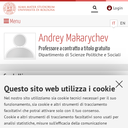
Login
Menu
IT
EN
Andrey Makarychev
Professore a contratto a titolo gratuito
Dipartimento di Scienze Politiche e Sociali
Contatti
Questo sito web utilizza i cookie
E-mail:
andrey.makarychev@unibo.it
Nel nostro sito utilizziamo sia cookie tecnici necessari per il suo
funzionamento, sia cookie e altri strumenti di tracciamento
facoltativi che potrai attivare solo con il tuo consenso.
Dipartimento di Scienze Politiche e Sociali
Cookie e altri strumenti di tracciamento facoltativi sono usati per
Strada Maggiore 45, Bologna -
Vai alla mappa
analisi statistiche, misure sull'efficacia della comunicazione