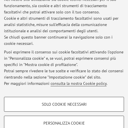
Via Capo di Lucca 34, Bologna -
Vai alla mappa
funzionamento, sia cookie e altri strumenti di tracciamento
facoltativi che potrai attivare solo con il tuo consenso.
Risorse in rete
Cookie e altri strumenti di tracciamento facoltativi sono usati per
analisi statistiche, misure sull'efficacia della comunicazione
istituzionale e analisi dei comportamenti degli utenti.
ORCID
Se chiudi questo banner continuerai la navigazione solo con i
cookie necessari.
Puoi esprimere il consenso sui cookie facoltativi attivando l'opzione
in "Personalizza cookie" e, se vuoi, potrai esprimere consensi più
Ultimi avvisi
specifici in "Mostra cookie di profilazione".
Potrai sempre rivedere le tue scelte e verificare lo stato dei consensi
Al momento non sono presenti avvisi.
rientrando nella sezione "Impostazione cookie" del sito.
Per maggiori informazioni
consulta la nostra Cookie policy
.
COOKIE DI PROFILAZIONE - FACOLTATIVI
SOLO COOKIE NECESSARI
Area riservata
Si tratta di cookie utilizzati per analizzare le caratteristiche della navigazione
degli utenti, creare profili in base al loro comportamento sul sito, per analisi
Accedi tramite
login
per gestire tutti i contenuti del sito.
di marketing.
PERSONALIZZA COOKIE
Mostra cookie di profilazione