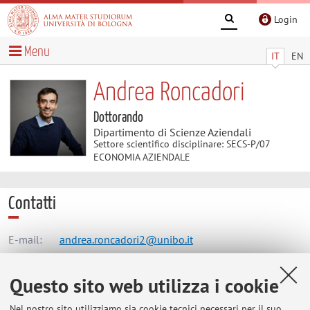
Login
Menu
IT
EN
Andrea Roncadori
Dottorando
Dipartimento di Scienze Aziendali
Settore scientifico disciplinare: SECS-P/07
ECONOMIA AZIENDALE
Contatti
E-mail:
andrea.roncadori2@unibo.it
Questo sito web utilizza i cookie
Dipartimento di Scienze Aziendali
Nel nostro sito utilizziamo sia cookie tecnici necessari per il suo