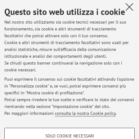
Questo sito web utilizza i cookie
Dipartimento di Chimica Industriale "Toso Montanari"
Nel nostro sito utilizziamo sia cookie tecnici necessari per il suo
Via Piero Gobetti 85, Bologna -
Vai alla mappa
funzionamento, sia cookie e altri strumenti di tracciamento
facoltativi che potrai attivare solo con il tuo consenso.
Risorse in rete
Cookie e altri strumenti di tracciamento facoltativi sono usati per
analisi statistiche, misure sull'efficacia della comunicazione
istituzionale e analisi dei comportamenti degli utenti.
ORCID
Se chiudi questo banner continuerai la navigazione solo con i
cookie necessari.
Puoi esprimere il consenso sui cookie facoltativi attivando l'opzione
in "Personalizza cookie" e, se vuoi, potrai esprimere consensi più
Ultimi avvisi
specifici in "Mostra cookie di profilazione".
Potrai sempre rivedere le tue scelte e verificare lo stato dei consensi
Al momento non sono presenti avvisi.
rientrando nella sezione "Impostazione cookie" del sito.
Per maggiori informazioni
consulta la nostra Cookie policy
.
COOKIE DI PROFILAZIONE - FACOLTATIVI
SOLO COOKIE NECESSARI