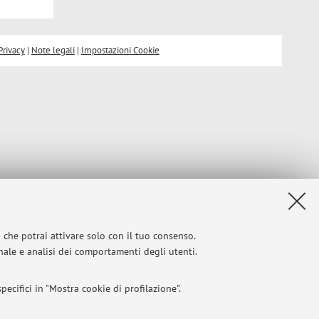
Privacy
|
Note legali
|
Impostazioni Cookie
i che potrai attivare solo con il tuo consenso.
onale e analisi dei comportamenti degli utenti.
ecifici in "Mostra cookie di profilazione".