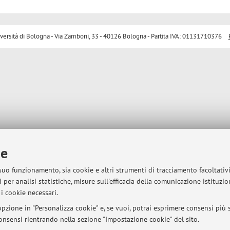
sità di Bologna - Via Zamboni, 33 - 40126 Bologna - Partita IVA: 01131710376
ie
 suo funzionamento, sia cookie e altri strumenti di tracciamento facoltativ
 per analisi statistiche, misure sull'efficacia della comunicazione istituzi
i cookie necessari.
pzione in "Personalizza cookie" e, se vuoi, potrai esprimere consensi più sp
 consensi rientrando nella sezione "Impostazione cookie" del sito.