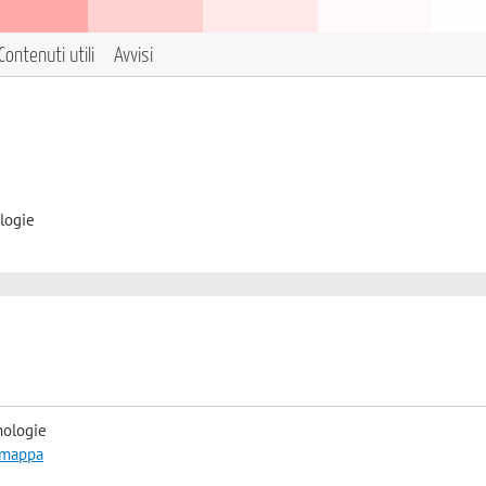
Contenuti utili
Avvisi
logie
nologie
a mappa