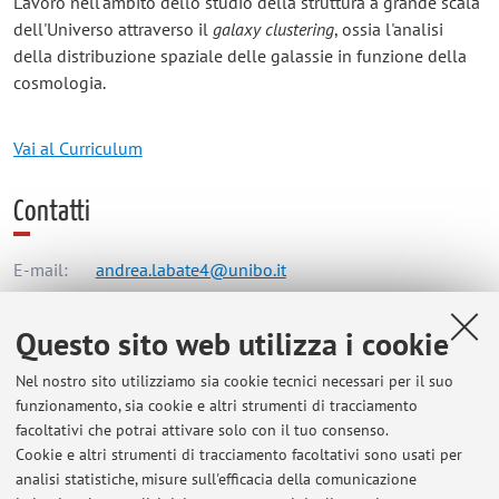
Lavoro nell'ambito dello studio della struttura a grande scala
dell'Universo attraverso il
galaxy clustering
, ossia l'analisi
della distribuzione spaziale delle galassie in funzione della
cosmologia.
Vai al Curriculum
Contatti
E-mail:
andrea.labate4@unibo.it
Questo sito web utilizza i cookie
Dipartimento di Fisica e Astronomia "Augusto Righi"
Nel nostro sito utilizziamo sia cookie tecnici necessari per il suo
Viale Berti Pichat 6/2, Bologna -
Vai alla mappa
funzionamento, sia cookie e altri strumenti di tracciamento
facoltativi che potrai attivare solo con il tuo consenso.
Risorse in rete
Cookie e altri strumenti di tracciamento facoltativi sono usati per
analisi statistiche, misure sull'efficacia della comunicazione