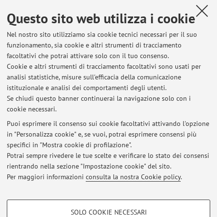
Questo sito web utilizza i cookie
Dipartimento di Informatica - Scienza e Ingegneria
Nel nostro sito utilizziamo sia cookie tecnici necessari per il suo
Mura Anteo Zamboni 7, Bologna -
Vai alla mappa
funzionamento, sia cookie e altri strumenti di tracciamento
facoltativi che potrai attivare solo con il tuo consenso.
Risorse in rete
Cookie e altri strumenti di tracciamento facoltativi sono usati per
analisi statistiche, misure sull'efficacia della comunicazione
istituzionale e analisi dei comportamenti degli utenti.
ORCID
Se chiudi questo banner continuerai la navigazione solo con i
cookie necessari.
Puoi esprimere il consenso sui cookie facoltativi attivando l'opzione
in "Personalizza cookie" e, se vuoi, potrai esprimere consensi più
Ultimi avvisi
specifici in "Mostra cookie di profilazione".
Potrai sempre rivedere le tue scelte e verificare lo stato dei consensi
Al momento non sono presenti avvisi.
rientrando nella sezione "Impostazione cookie" del sito.
Per maggiori informazioni
consulta la nostra Cookie policy
.
COOKIE DI PROFILAZIONE - FACOLTATIVI
SOLO COOKIE NECESSARI