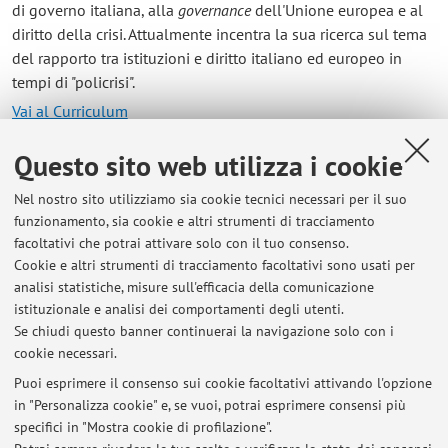
di governo italiana, alla
governance
dell'Unione europea e al
diritto della crisi. Attualmente incentra la sua ricerca sul tema
del rapporto tra istituzioni e diritto italiano ed europeo in
tempi di "policrisi".
Vai al Curriculum
Questo sito web utilizza i cookie
Contatti
Nel nostro sito utilizziamo sia cookie tecnici necessari per il suo
E-mail:
andrea.giorgilli2@unibo.it
funzionamento, sia cookie e altri strumenti di tracciamento
facoltativi che potrai attivare solo con il tuo consenso.
Cookie e altri strumenti di tracciamento facoltativi sono usati per
analisi statistiche, misure sull'efficacia della comunicazione
Dipartimento di Scienze Giuridiche
istituzionale e analisi dei comportamenti degli utenti.
Via Zamboni 27/29, Bologna -
Vai alla mappa
Se chiudi questo banner continuerai la navigazione solo con i
cookie necessari.
Puoi esprimere il consenso sui cookie facoltativi attivando l'opzione
in "Personalizza cookie" e, se vuoi, potrai esprimere consensi più
Ultimi avvisi
specifici in "Mostra cookie di profilazione".