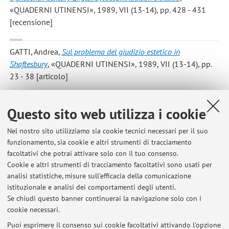
«QUADERNI UTINENSI», 1989, VII (13-14), pp. 428 - 431
[recensione]
GATTI, Andrea
,
Sul problema del giudizio estetico in
Shaftesbury
, «QUADERNI UTINENSI», 1989, VII (13-14), pp.
23 - 38 [articolo]
GATTI, Andrea
, Recensione a:
The Rhetoric of Empiricism.
Questo sito web utilizza i cookie
Language and Perception from Locke to I.A. Richards
,
«QUADERNI UTINENSI», 1989, VII (13-14), pp. 425 - 427
Nel nostro sito utilizziamo sia cookie tecnici necessari per il suo
funzionamento, sia cookie e altri strumenti di tracciamento
[recensione]
facoltativi che potrai attivare solo con il tuo consenso.
Cookie e altri strumenti di tracciamento facoltativi sono usati per
analisi statistiche, misure sull'efficacia della comunicazione
5
6
7
istituzionale e analisi dei comportamenti degli utenti.
Se chiudi questo banner continuerai la navigazione solo con i
cookie necessari.
Puoi esprimere il consenso sui cookie facoltativi attivando l'opzione