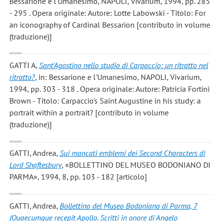
Bessarione e l'Umanesimo, NAPOLI, Vivarium, 1994, pp. 285
- 295 . Opera originale: Autore: Lotte Labowski - Titolo: For
an iconography of Cardinal Bessarion [contributo in volume
(traduzione)]
GATTI A
,
Sant'Agostino nello studio di Carpaccio: un ritratto nel
ritratto?
, in: Bessarione e l'Umanesimo, NAPOLI, Vivarium,
1994, pp. 303 - 318 . Opera originale: Autore: Patricia Fortini
Brown - Titolo: Carpaccio's Saint Augustine in his study: a
portrait within a portrait? [contributo in volume
(traduzione)]
GATTI, Andrea
,
Sui mancati emblemi dei Second Characters di
Lord Shaftesbury
, «BOLLETTINO DEL MUSEO BODONIANO DI
PARMA», 1994, 8, pp. 103 - 182 [articolo]
GATTI, Andrea
,
Bollettino del Museo Bodoniano di Parma, 7
(Quaecumque recepit Apollo. Scritti in onore di Angelo