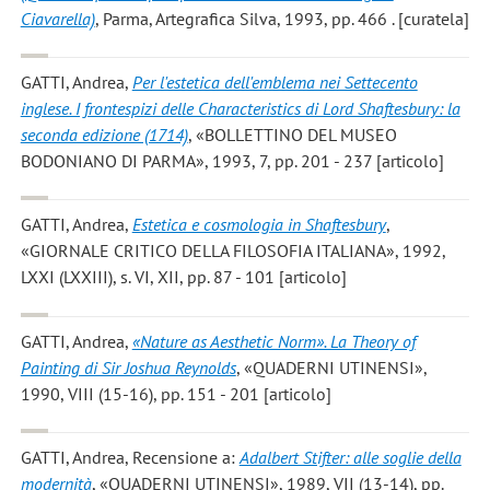
Ciavarella)
, Parma, Artegrafica Silva, 1993, pp. 466 . [curatela]
GATTI, Andrea
,
Per l'estetica dell'emblema nei Settecento
inglese. I frontespizi delle Characteristics di Lord Shaftesbury: la
seconda edizione (1714)
, «BOLLETTINO DEL MUSEO
BODONIANO DI PARMA», 1993, 7, pp. 201 - 237 [articolo]
GATTI, Andrea
,
Estetica e cosmologia in Shaftesbury
,
«GIORNALE CRITICO DELLA FILOSOFIA ITALIANA», 1992,
LXXI (LXXIII), s. VI, XII, pp. 87 - 101 [articolo]
GATTI, Andrea
,
«Nature as Aesthetic Norm». La Theory of
Painting di Sir Joshua Reynolds
, «QUADERNI UTINENSI»,
1990, VIII (15-16), pp. 151 - 201 [articolo]
GATTI, Andrea
, Recensione a:
Adalbert Stifter: alle soglie della
modernità
, «QUADERNI UTINENSI», 1989, VII (13-14), pp.