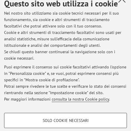
Questo sito web utilizza i cookie
Dipartimento di Informatica - Scienza e Ingegneria
Nel nostro sito utilizziamo sia cookie tecnici necessari per il suo
Mura Anteo Zamboni 7, Bologna -
Vai alla mappa
funzionamento, sia cookie e altri strumenti di tracciamento
facoltativi che potrai attivare solo con il tuo consenso.
Cookie e altri strumenti di tracciamento facoltativi sono usati per
Dipartimento di Ingegneria Civile, Chimica, Ambientale e
analisi statistiche, misure sull'efficacia della comunicazione
dei Materiali
istituzionale e analisi dei comportamenti degli utenti.
Viale del Risorgimento 2, Bologna -
Vai alla mappa
Se chiudi questo banner continuerai la navigazione solo con i
cookie necessari.
Puoi esprimere il consenso sui cookie facoltativi attivando l'opzione
in "Personalizza cookie" e, se vuoi, potrai esprimere consensi più
Ultimi avvisi
specifici in "Mostra cookie di profilazione".
Potrai sempre rivedere le tue scelte e verificare lo stato dei consensi
Al momento non sono presenti avvisi.
rientrando nella sezione "Impostazione cookie" del sito.
Per maggiori informazioni
consulta la nostra Cookie policy
.
COOKIE DI PROFILAZIONE - FACOLTATIVI
SOLO COOKIE NECESSARI
Si tratta di cookie utilizzati per analizzare le caratteristiche della navigazione
Area riservata
degli utenti, creare profili in base al loro comportamento sul sito, per analisi