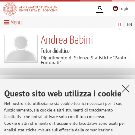
Login
Menu
IT
EN
Andrea Babini
Tutor didattico
Dipartimento di Scienze Statistiche "Paolo
Fortunati"
Contatti
Questo sito web utilizza i cookie
E-mail:
andrea.babini12@unibo.it
Nel nostro sito utilizziamo sia cookie tecnici necessari per il suo
funzionamento, sia cookie e altri strumenti di tracciamento
facoltativi che potrai attivare solo con il tuo consenso.
Dipartimento di Scienze Statistiche "Paolo Fortunati"
Cookie e altri strumenti di tracciamento facoltativi sono usati per
Via Belle Arti 41, Bologna -
Vai alla mappa
analisi statistiche, misure sull'efficacia della comunicazione