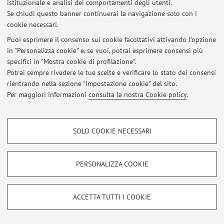
istituzionale e analisi dei comportamenti degli utenti.
Se chiudi questo banner continuerai la navigazione solo con i
cookie necessari.
Ultimi avvisi
Puoi esprimere il consenso sui cookie facoltativi attivando l'opzione
in "Personalizza cookie" e, se vuoi, potrai esprimere consensi più
Al momento non sono presenti avvisi.
specifici in "Mostra cookie di profilazione".
Potrai sempre rivedere le tue scelte e verificare lo stato dei consensi
rientrando nella sezione "Impostazione cookie" del sito.
Per maggiori informazioni
consulta la nostra Cookie policy
.
Area riservata
COOKIE DI PROFILAZIONE - FACOLTATIVI
Accedi tramite
login
per gestire tutti i contenuti del sito.
SOLO COOKIE NECESSARI
Si tratta di cookie utilizzati per analizzare le caratteristiche della navigazione
degli utenti, creare profili in base al loro comportamento sul sito, per analisi
di marketing.
PERSONALIZZA COOKIE
© 2026 - ALMA MATER STUDIORUM - Università di Bologna - Via
Mostra cookie di profilazione
Zamboni, 33 - 40126 Bologna - Partita IVA: 01131710376
Privacy
|
Note legali
|
Impostazioni Cookie
Google/Youtube Video
COOKIE TECNICI - NECESSARI
ACCETTA TUTTI I COOKIE
Facebook
Si tratta di cookie tecnici utilizzati, a titolo esemplificativo, per il corretto
Vimeo
funzionamento del sito, salvare le preferenze di navigazione, per il