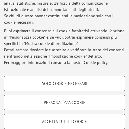
analisi statistiche, misure sull'efficacia della comunicazione
Dipartimento di Scienze Economiche
istituzionale e analisi dei comportamenti degli utenti.
Piazza Scaravilli 2, Bologna -
Vai alla mappa
Se chiudi questo banner continuerai la navigazione solo con i
cookie necessari.
Puoi esprimere il consenso sui cookie facoltativi attivando l'opzione
in "Personalizza cookie" e, se vuoi, potrai esprimere consensi più
Ultimi avvisi
specifici in "Mostra cookie di profilazione".
Potrai sempre rivedere le tue scelte e verificare lo stato dei consensi
Al momento non sono presenti avvisi.
rientrando nella sezione "Impostazione cookie" del sito.
Per maggiori informazioni
consulta la nostra Cookie policy
.
COOKIE DI PROFILAZIONE - FACOLTATIVI
SOLO COOKIE NECESSARI
Si tratta di cookie utilizzati per analizzare le caratteristiche della navigazione
Area riservata
degli utenti, creare profili in base al loro comportamento sul sito, per analisi
Accedi tramite
login
per gestire tutti i contenuti del sito.
di marketing.
PERSONALIZZA COOKIE
Mostra cookie di profilazione
© 2026 - ALMA MATER STUDIORUM - Università di Bologna - Via
Google/Youtube Video
COOKIE TECNICI - NECESSARI
ACCETTA TUTTI I COOKIE
Zamboni, 33 - 40126 Bologna - Partita IVA: 01131710376
Facebook
Privacy
|
Note legali
|
Impostazioni Cookie