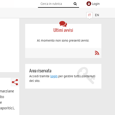
Login
IT
EN
Ultimi avvisi
Al momento non sono presenti avvisi.
Area riservata
Accedi tramite
login
per gestire tutti i contenuti
del sito.
 marziane
lto
 e
poritici,