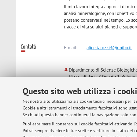
Il mio lavoro integra approcci di mic
analisi mineralogiche, con l’obiettivo
possano conservarsi nel tempo. Lo scop
tracce di vita su altri pianeti e suppo
Contatti
E-mail:
alice.tarozzi3@unibo.it
Dipartimento di Scienze Biologiche
Piazza di Porta S.Donato 1, Bologna
Questo sito web utilizza i cook
Nel nostro sito utilizziamo sia cookie tecnici necessari per il
© 2026 - ALMA MATER STUDIORUM - Univer
Cookie e altri strumenti di tracciamento facoltativi sono usati
Se chiudi questo banner continuerai la navigazione solo con 
Puoi esprimere il consenso sui cookie facoltativi attivando l'o
Potrai sempre rivedere le tue scelte e verificare lo stato dei