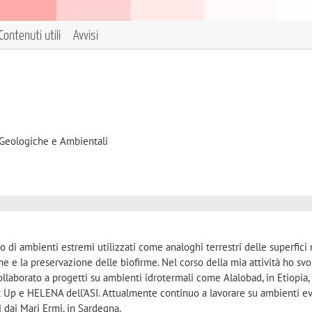
Contenuti utili
Avvisi
 Geologiche e Ambientali
io di ambienti estremi utilizzati come analoghi terrestri delle superfici
ne e la preservazione delle biofirme. Nel corso della mia attività ho svo
llaborato a progetti su ambienti idrotermali come Alalobad, in Etiopia,
It Up e HELENA dell’ASI. Attualmente continuo a lavorare su ambienti eva
 dai Mari Ermi, in Sardegna.