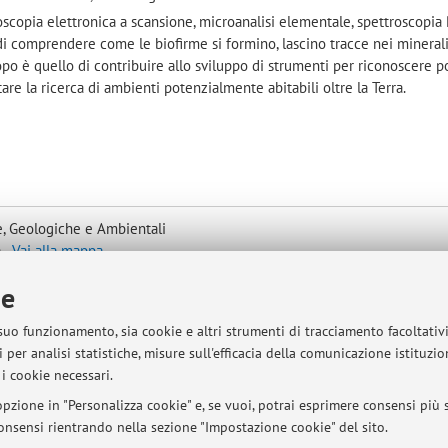
roscopia elettronica a scansione, microanalisi elementale, spettroscopi
 di comprendere come le biofirme si formino, lascino tracce nei mineral
o è quello di contribuire allo sviluppo di strumenti per riconoscere po
rtare la ricerca di ambienti potenzialmente abitabili oltre la Terra.
, Geologiche e Ambientali
 -
Vai alla mappa
ie
 suo funzionamento, sia cookie e altri strumenti di tracciamento facoltativ
sità di Bologna - Via Zamboni, 33 - 40126 Bologna - Partita IVA: 01131710376
 per analisi statistiche, misure sull'efficacia della comunicazione istituzi
i cookie necessari.
pzione in "Personalizza cookie" e, se vuoi, potrai esprimere consensi più sp
 consensi rientrando nella sezione "Impostazione cookie" del sito.