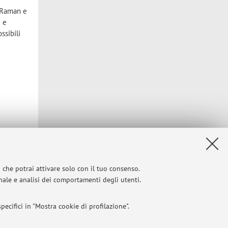
a Raman e
i e
ssibili
i che potrai attivare solo con il tuo consenso.
Privacy
|
Note legali
|
Impostazioni Cookie
onale e analisi dei comportamenti degli utenti.
ecifici in "Mostra cookie di profilazione".