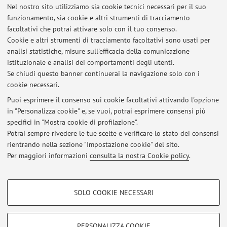
Nel nostro sito utilizziamo sia cookie tecnici necessari per il suo
E-mail:
ali.abdollahiasl2@unibo.it
funzionamento, sia cookie e altri strumenti di tracciamento
facoltativi che potrai attivare solo con il tuo consenso.
Cookie e altri strumenti di tracciamento facoltativi sono usati per
analisi statistiche, misure sull'efficacia della comunicazione
Dipartimento di Ingegneria Industriale
istituzionale e analisi dei comportamenti degli utenti.
Viale del Risorgimento 2, Bologna -
Vai alla mappa
Se chiudi questo banner continuerai la navigazione solo con i
cookie necessari.
Puoi esprimere il consenso sui cookie facoltativi attivando l'opzione
in "Personalizza cookie" e, se vuoi, potrai esprimere consensi più
Ultimi avvisi
specifici in "Mostra cookie di profilazione".
Potrai sempre rivedere le tue scelte e verificare lo stato dei consensi
Al momento non sono presenti avvisi.
rientrando nella sezione "Impostazione cookie" del sito.
Per maggiori informazioni
consulta la nostra Cookie policy
.
COOKIE DI PROFILAZIONE - FACOLTATIVI
SOLO COOKIE NECESSARI
Si tratta di cookie utilizzati per analizzare le caratteristiche della navigazione
Area riservata
degli utenti, creare profili in base al loro comportamento sul sito, per analisi
Accedi tramite
login
per gestire tutti i contenuti del sito.
di marketing.
PERSONALIZZA COOKIE