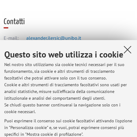
Contatti
E-mail:
alexander.ilersic@unibo.it
Questo sito web utilizza i cookie
Centro Linguistico di Ateneo
Nel nostro sito utilizziamo sia cookie tecnici necessari per il suo
Via Lombardini 5, Forlì -
Vai alla mappa
funzionamento, sia cookie e altri strumenti di tracciamento
facoltativi che potrai attivare solo con il tuo consenso.
Cookie e altri strumenti di tracciamento facoltativi sono usati per
Orario di ricevimento
analisi statistiche, misure sull'efficacia della comunicazione
istituzionale e analisi dei comportamenti degli utenti.
Martedi 10.00 -11.00
Se chiudi questo banner continuerai la navigazione solo con i
cookie necessari.
Puoi esprimere il consenso sui cookie facoltativi attivando l'opzione
in "Personalizza cookie" e, se vuoi, potrai esprimere consensi più
Ultimi avvisi
specifici in "Mostra cookie di profilazione".