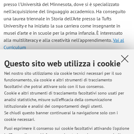
presso l'Università del Minnesota, dove si è specializzato
nell'acquisizione del linguaggio accademico. Ha conseguito
una laurea triennale in Storia dell'Arte presso la Tufts
University e ha iniziato la sua carriera come insegnante in
musei d'arte e in scuole per la prima infanzia. È interessato
alla multiliteracy e alla creatività nell'apprendimento.
Vai al
Curriculum
Questo sito web utilizza i cookie
Contatti
Nel nostro sito utilizziamo sia cookie tecnici necessari per il suo
E-mail:
alexander.goodhouse2@unibo.it
funzionamento, sia cookie e altri strumenti di tracciamento
facoltativi che potrai attivare solo con il tuo consenso.
Cookie e altri strumenti di tracciamento facoltativi sono usati per
analisi statistiche, misure sull'efficacia della comunicazione
Centro Linguistico di Ateneo
istituzionale e analisi dei comportamenti degli utenti.
Via Zamboni 33, Bologna -
Vai alla mappa
Se chiudi questo banner continuerai la navigazione solo con i
cookie necessari.
Puoi esprimere il consenso sui cookie facoltativi attivando l'opzione