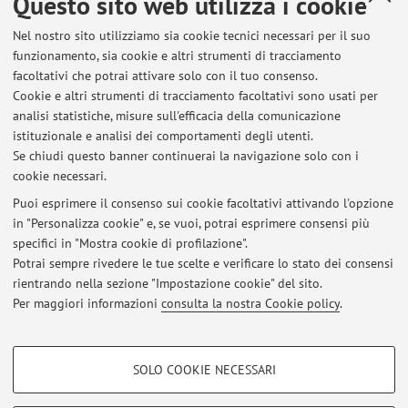
Questo sito web utilizza i cookie
Dipartimento di Ingegneria Industriale
Nel nostro sito utilizziamo sia cookie tecnici necessari per il suo
Viale del Risorgimento 2, Bologna -
Vai alla mappa
funzionamento, sia cookie e altri strumenti di tracciamento
facoltativi che potrai attivare solo con il tuo consenso.
Risorse in rete
Cookie e altri strumenti di tracciamento facoltativi sono usati per
analisi statistiche, misure sull'efficacia della comunicazione
istituzionale e analisi dei comportamenti degli utenti.
ORCID
Se chiudi questo banner continuerai la navigazione solo con i
cookie necessari.
Puoi esprimere il consenso sui cookie facoltativi attivando l'opzione
in "Personalizza cookie" e, se vuoi, potrai esprimere consensi più
Ultimi avvisi
specifici in "Mostra cookie di profilazione".
Potrai sempre rivedere le tue scelte e verificare lo stato dei consensi
Al momento non sono presenti avvisi.
rientrando nella sezione "Impostazione cookie" del sito.
Per maggiori informazioni
consulta la nostra Cookie policy
.
COOKIE DI PROFILAZIONE - FACOLTATIVI
SOLO COOKIE NECESSARI
Area riservata
Si tratta di cookie utilizzati per analizzare le caratteristiche della navigazione
degli utenti, creare profili in base al loro comportamento sul sito, per analisi
Accedi tramite
login
per gestire tutti i contenuti del sito.