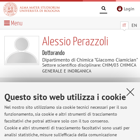
Login
Menu
IT
EN
Alessio Perazzoli
Dottorando
Dipartimento di Chimica "Giacomo Ciamician"
Settore scientifico disciplinare: CHIM/03 CHIMICA
GENERALE E INORGANICA
Contatti
Questo sito web utilizza i cookie
Nel nostro sito utilizziamo sia cookie tecnici necessari per il suo
E-mail:
alessio.perazzoli2@unibo.it
funzionamento, sia cookie e altri strumenti di tracciamento
facoltativi che potrai attivare solo con il tuo consenso.
Cookie e altri strumenti di tracciamento facoltativi sono usati per
Dipartimento di Chimica "Giacomo Ciamician"
analisi statistiche, misure sull'efficacia della comunicazione