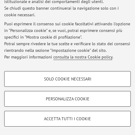
Via Gobetti 85, Bologna -
Vai alla mappa
istituzionale e analisi dei comportamenti degli utenti.
Se chiudi questo banner continuerai la navigazione solo con i
cookie necessari.
Puoi esprimere il consenso sui cookie facoltativi attivando l'opzione
Ultimi avvisi
in "Personalizza cookie" e, se vuoi, potrai esprimere consensi più
specifici in "Mostra cookie di profilazione".
Al momento non sono presenti avvisi.
Potrai sempre rivedere le tue scelte e verificare lo stato dei consensi
rientrando nella sezione "Impostazione cookie" del sito.
Per maggiori informazioni
consulta la nostra Cookie policy
.
COOKIE DI PROFILAZIONE - FACOLTATIVI
Area riservata
SOLO COOKIE NECESSARI
Si tratta di cookie utilizzati per analizzare le caratteristiche della navigazione
Accedi tramite
login
per gestire tutti i contenuti del sito.
degli utenti, creare profili in base al loro comportamento sul sito, per analisi
di marketing.
PERSONALIZZA COOKIE
Mostra cookie di profilazione
© 2026 - ALMA MATER STUDIORUM - Università di Bologna - Via
Zamboni, 33 - 40126 Bologna - Partita IVA: 01131710376
Google/Youtube Video
COOKIE TECNICI - NECESSARI
ACCETTA TUTTI I COOKIE
Privacy
|
Note legali
|
Impostazioni Cookie
Facebook
Si tratta di cookie tecnici utilizzati, a titolo esemplificativo, per il corretto
Vimeo
funzionamento del sito, salvare le preferenze di navigazione, per il