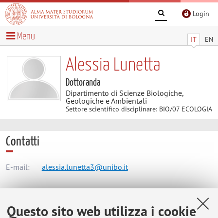
Login
Menu
IT
EN
Alessia Lunetta
Dottoranda
Dipartimento di Scienze Biologiche,
Geologiche e Ambientali
Settore scientifico disciplinare: BIO/07 ECOLOGIA
Contatti
E-mail:
alessia.lunetta3@unibo.it
Dipartimento di Scienze Biologiche, Geologiche e
Questo sito web utilizza i cookie
Ambientali