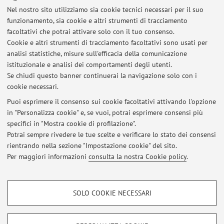
Nel nostro sito utilizziamo sia cookie tecnici necessari per il suo
Piazza di Porta S.Donato 1, Bologna -
Vai alla mappa
funzionamento, sia cookie e altri strumenti di tracciamento
facoltativi che potrai attivare solo con il tuo consenso.
Risorse in rete
Cookie e altri strumenti di tracciamento facoltativi sono usati per
analisi statistiche, misure sull'efficacia della comunicazione
istituzionale e analisi dei comportamenti degli utenti.
ORCID
Se chiudi questo banner continuerai la navigazione solo con i
cookie necessari.
Puoi esprimere il consenso sui cookie facoltativi attivando l'opzione
in "Personalizza cookie" e, se vuoi, potrai esprimere consensi più
Ultimi avvisi
specifici in "Mostra cookie di profilazione".
Potrai sempre rivedere le tue scelte e verificare lo stato dei consensi
Al momento non sono presenti avvisi.
rientrando nella sezione "Impostazione cookie" del sito.
Per maggiori informazioni
consulta la nostra Cookie policy
.
COOKIE DI PROFILAZIONE - FACOLTATIVI
SOLO COOKIE NECESSARI
Area riservata
Si tratta di cookie utilizzati per analizzare le caratteristiche della navigazione
degli utenti, creare profili in base al loro comportamento sul sito, per analisi
Accedi tramite
login
per gestire tutti i contenuti del sito.
di marketing.