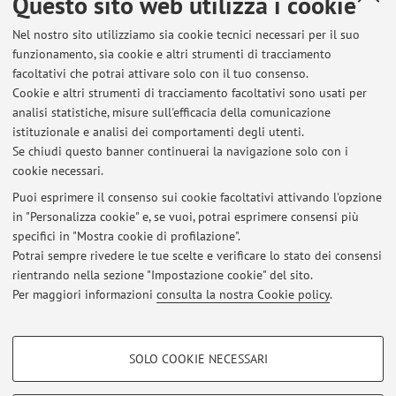
Questo sito web utilizza i cookie
Dipartimento di Farmacia e Biotecnologie
Nel nostro sito utilizziamo sia cookie tecnici necessari per il suo
Via Belmeloro 6, Bologna -
Vai alla mappa
funzionamento, sia cookie e altri strumenti di tracciamento
facoltativi che potrai attivare solo con il tuo consenso.
Risorse in rete
Cookie e altri strumenti di tracciamento facoltativi sono usati per
analisi statistiche, misure sull'efficacia della comunicazione
istituzionale e analisi dei comportamenti degli utenti.
ORCID
Se chiudi questo banner continuerai la navigazione solo con i
cookie necessari.
Puoi esprimere il consenso sui cookie facoltativi attivando l'opzione
in "Personalizza cookie" e, se vuoi, potrai esprimere consensi più
Ultimi avvisi
specifici in "Mostra cookie di profilazione".
Potrai sempre rivedere le tue scelte e verificare lo stato dei consensi
Al momento non sono presenti avvisi.
rientrando nella sezione "Impostazione cookie" del sito.
Per maggiori informazioni
consulta la nostra Cookie policy
.
COOKIE DI PROFILAZIONE - FACOLTATIVI
SOLO COOKIE NECESSARI
Area riservata
Si tratta di cookie utilizzati per analizzare le caratteristiche della navigazione
degli utenti, creare profili in base al loro comportamento sul sito, per analisi
Accedi tramite
login
per gestire tutti i contenuti del sito.